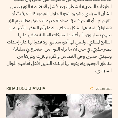
الطبقات الشعبية انشغلوا، بعد فشل الانتفاضة الثورية، عن
الشأن السياسي واتجهوا نحو الحلول الفردية كالـ”حرقة”، أو
“الإجرام” أو الانحراف، في محاولة منهم لتحقيق مطالبهم التي
فشلوا في تحقيقها بشكل جماعي. فيما رأى البعض الآخر، من
بينهم يساريون، أن أغلب التحركات الحالية يطغى عليها
الطابع المطلبي، وليس لها أفق سياسي ولا قدرة لها على إحداث
تغيير جذري، في حين أن ما نراه اليوم من احتجاج في سليانة
وسيدي حسين وحي التضامن والكرم وبنزرت وغيرها من
مناطق الجمهورية، يقوم بها أولئك اللذين أُقفل أمامهم المجال
السياسي.
RIHAB BOUKHAYATIA
22
Jan
2021