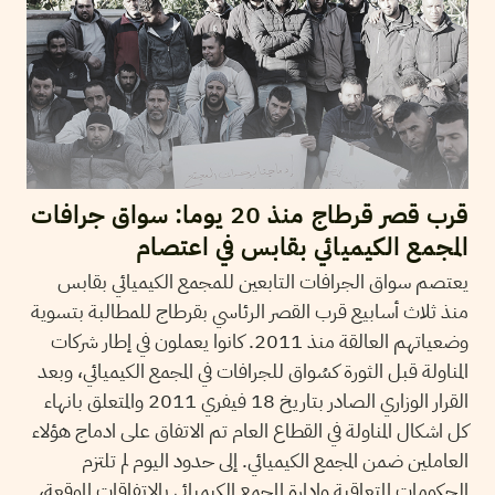
قرب قصر قرطاج منذ 20 يوما: سواق جرافات
المجمع الكيميائي بقابس في اعتصام
يعتصم سواق الجرافات التابعين للمجمع الكيميائي بقابس
منذ ثلاث أسابيع قرب القصر الرئاسي بقرطاج للمطالبة بتسوية
وضعياتهم العالقة منذ 2011. كانوا يعملون في إطار شركات
المناولة قبل الثورة كسُواق للجرافات في المجمع الكيميائي، وبعد
القرار الوزاري الصادر بتاريخ 18 فيفري 2011 والمتعلق بانهاء
كل اشكال المناولة في القطاع العام تم الاتفاق على ادماج هؤلاء
العاملين ضمن المجمع الكيميائي. إلى حدود اليوم لم تلتزم
الحكومات المتعاقبة وإدارة المجمع الكيميائي بالاتفاقات الموقعة،