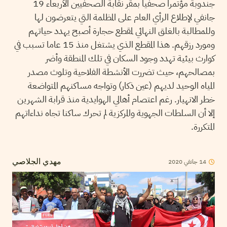
جندوبة مؤتمرا صحفيا بمقر نقابة الصحفيين الأربعاء 19
جانفي لإطلاع الرأي العام على المظلمة التي يتعرضون لها
وللمطالبة بالغلق النهائي لمقطع حجارة أصبح يهدد حياتهم
ومورد رزقهم. هذا المقطع الذي يشتغل منذ 15 عاما تسبب في
كوارث بيئية تهدد وجود السكان في تلك المنطقة وأضر
بمصالحهم، حيث تضررت الأنشطة الفلاحية وتلوث مصدر
المياه الوحيد لديهم (عين ذكار) وتواجه مساكنهم المتواضعة
خطر الانهيار. رغم اعتصام أهالي الهوايدية منذ قرابة الشهرين
إلا أن السلطات الجهوية والمركزية لم تحرك ساكنا تجاه نداءاتهم
المتكررة.
14
جانفي
2020
مهدي الجلاصي