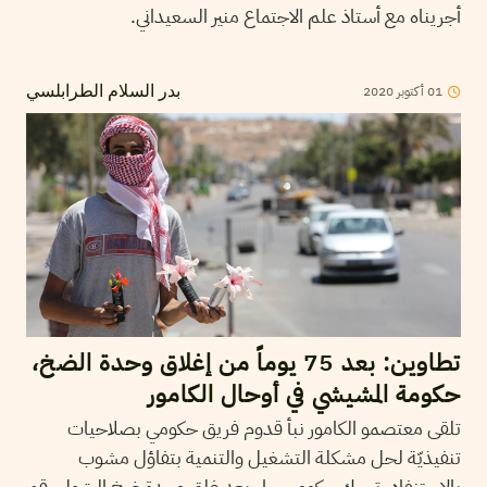
أجريناه مع أستاذ علم الاجتماع منير السعيداني.
01
أكتوبر
2020
بدر السلام الطرابلسي
تطاوين: بعد 75 يوماً من إغلاق وحدة الضخ،
حكومة المشيشي في أوحال الكامور
تلقى معتصمو الكامور نبأ قدوم فريق حكومي بصلاحيات
تنفيذيّة لحل مشكلة التشغيل والتنمية بتفاؤل مشوب
بالاستنفاد. تحرك حكومي جاء بعد غلق وحدة ضخ البترول رقم