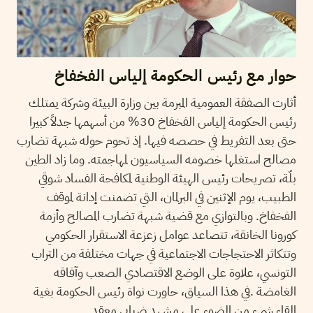
حوار مع رئيس الحكومة إلياس الفخفاخ
أثارت الصفقة العمومية المبرمة بين وزارة البيئة وشركة يمتلك
رئيس الحكومة إلياس الفخفاخ 30% من أسهمها جدلاً كبيرا
حتى بعد التفريط في حصصه فيها. إذ تحوم حوله شبهة تضارب
مصالح استغلها خصومه السياسيون لمهاجمته. وما زاد الطين
بلّة، تصريحات رئيس الهيئة الوطنية لمكافحة الفساد شوقي
الطبيب، يوم الإثنين في البرلمان، التي تضمنت إدانة لموقف
الفخفاخ. وبالتوازي مع قضية شبهة تضارب المصالح وأزمة
كورونا الخانقة، تتصاعد عوامل زعزعة الاستقرار الحكومي
وتتكاثر الاحتجاجات الاجتماعية في جهات مختلفة من التراب
التونسي، علاوة على الوضع الاقتصادي الصعب وآفاقه
الغامضة .في هذا السياق، حاورت نواة رئيس الحكومة بغية
إلقاء شيء من الضوء على مشهد ضبابي معقد.