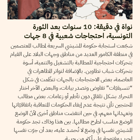
نواة في دقيقة: 10 سنوات بعد الثورة
التونسية، احتجاجات شعبية في 8 جهات
شجّعت استجابة حكومة المشيشي السريعة لمطالب المعتصمين
في منطقة الكامور العديد من مناطق وجهات البلاد على القيام
بتحركات احتجاجية للمطالبة بالتشغيل والتنمية، أسوة
بتحركات شباب تطاوين. بالإضافة لتواتر المظاهرات في
العاصمة، بعض الاحتجاجات بالجهات تنظّمت في شكل
“تنسيقيّات” تفاوض وتصدر بيانات، والبعض الآخر اختار
التحرك بشكل تلقائي دون تأطير أو زعامات. بعض مطالب
المحتجين تأتي نتيجة عدم إيفاء الحكومات المتعاقبة باتفاقيّاتها
وتعهداتها معهم، في حين انتفضت مناطق أخرى لأنّ الوضع
الوضع مناسب لطرح مطالبها. بين هذا وذاك، تجد حكومة
المشيشي نفسها في وضع لا تُحسَد عليه، بعد أن جرّت نفسها
لحرب مفتوحة على أكثر من جبهة.