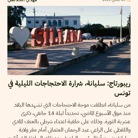
ريبورتاج: سليانة، شرارة الاحتجاجات الليلية في
تونس
من سليانة، انطلقت موجة الاحتجاجات التي تشهدها البلاد
منذ موفى الأسبوع الماضي، تحديداً ليلة 14 جانفي، ذكرى
عشرية الثورة. وذلك على خلفية اعتداء شرطي بالعنف المادي
واللفظي على الراعي عبد الرحمان العثماني أمام مقر ولاية
سليانة وتحت أنظار رئيس البلدية. بعد تلك الحادثة التي أثارت