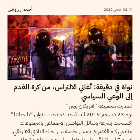
02
جانفي
2020
أحمد زروقي
نواة في دقيقة: أغاني الالتراس، من كرة القدم
إلى الوعي السياسي
اصدرت مجموعة “افريكان وينرز”
يوم 23 ديسمبر 2019 اغنية جديدة تحت عنوان “يا حياتنا”
اكتسحت بسرعة وسائل التواصل الاجتماعي ومجموعات
متابعي كرة القدم في تونس خاصة من احباء النادي الافريقي.
اغنية “يا حياتنا” حملت ابعادا سياسية واجتماعية تتعلق