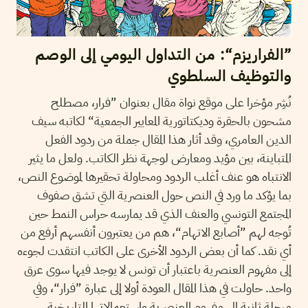
”الفراريزم“: من التداول اليومي إلى الوصم
والتوظيف السلطوي
نُشِر مؤخرا على موقع نواة مقال بعنوان ”فرار، مصطلح
مشحون بالحقرة وديكتاتورية المعايير الجمعية“ لكاتبه سيف
الدين العامري، وقد أثار هذا المقال جملة من ردود الفعل
المتباينة، بين مؤيد ومعارض لوجهة نظر الكاتب. ولعل ما يثير
الانتباه هو عنف أغلب الردود ومحاولة تحقيرها لموضوع النص،
بما يؤكد ما ورد في النص حول العنصرية التي تشق صفوف
المجتمع التونسي والعنف الذي قد يمارسه حراس النمط حين
تُوجه لهم ”أصابع الاتهام“، هم من يعتبرون أنفسهم أرفع من
أي نقد. كما أن بعض الردود الأخرى على الكاتب انتقدت لجوءه
إلى مفهوم العنصرية باعتبار أن تونس لا يوجد فيها سوى عرق
واحد. حاولت في هذا المقال العودة أولا إلى عبارة ”فرار“، وفي
مرحلة ثانية إلى مفهوم العنصرية واستعمالاتها التاريخية.