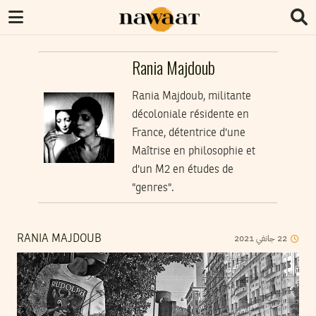
Rania Majdoub
Rania Majdoub, militante
décoloniale résidente en
France, détentrice d'une
Maîtrise en philosophie et
d'un M2 en études de
"genres".
22
جانفي
2021
RANIA MAJDOUB