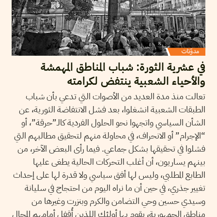
في عشرية الثورة: شباب المناطق المهمشة
والأحياء الشعبية ينتفض لكرامته
تعالت منذ مدة العديد من الأصوات التي تدعي بأن شباب
الطبقات الشعبية انشغلوا، بعد فشل الانتفاضة الثورية، عن
الشأن السياسي واتجهوا نحو الحلول الفردية كالـ”حرقة”، أو
“الإجرام” أو الانحراف، في محاولة منهم لتحقيق مطالبهم التي
فشلوا في تحقيقها بشكل جماعي. فيما رأى البعض الآخر، من
بينهم يساريون، أن أغلب التحركات الحالية يطغى عليها
الطابع المطلبي، وليس لها أفق سياسي ولا قدرة لها على إحداث
تغيير جذري، في حين أن ما نراه اليوم من احتجاج في سليانة
وسيدي حسين وحي التضامن والكرم وبنزرت وغيرها من
مناطق الجمهورية، يقوم بها أولئك اللذين أُقفل أمامهم المجال