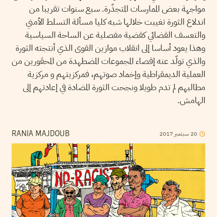
مواجهة بعض الممارسات المتجذّرة. سبع سنوات تقريبا من
اندلاع الثورة تغيبت خلالها شبه كليا مسألة التسلط الأمني
والتعسف القضائي كقضية مفصلية عن الساحة السياسية
وهذا يعود أساسا إلى انقلاب موازين القوى الذي أنتجته الثورة
والذي تولّد عنه إقصاء المجموعات المضطهدة من المح‍ڤورين من
العملية الديمقراطية وإخماد صوتهم، فمركزيتهم و مركزية
مطالبهم لم تدم طويلا ونجحت الثورة المضادة في إعادتهم إلى
الهامش.
20
سبتمبر
2017
RANIA MAJDOUB