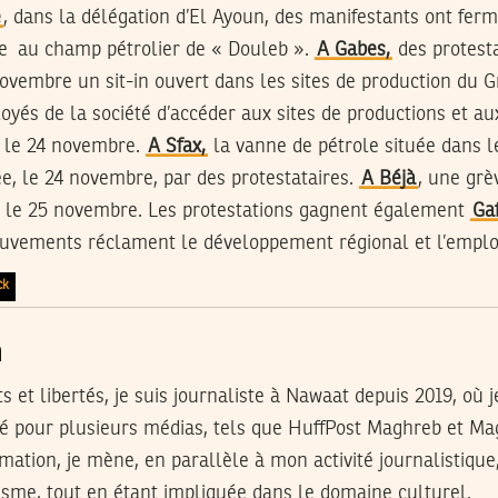
e
, dans la délégation d’El Ayoun, des manifestants ont fer
e au champ pétrolier de « Douleb ».
A Gabes,
des protesta
novembre un sit-in ouvert dans les sites de production du
és de la société d’accéder aux sites de productions et aux
és le 24 novembre.
A Sfax,
la vanne de pétrole située dans 
e, le 24 novembre, par des protestataires.
A Béjà
, une grè
n le 25 novembre. Les protestations gagnent également
Ga
uvements réclament le développement régional et l’emplo
ck
a
ts et libertés, je suis journaliste à Nawaat depuis 2019, où 
aillé pour plusieurs médias, tels que HuffPost Maghreb et M
mation, je mène, en parallèle à mon activité journalistique
isme, tout en étant impliquée dans le domaine culturel.