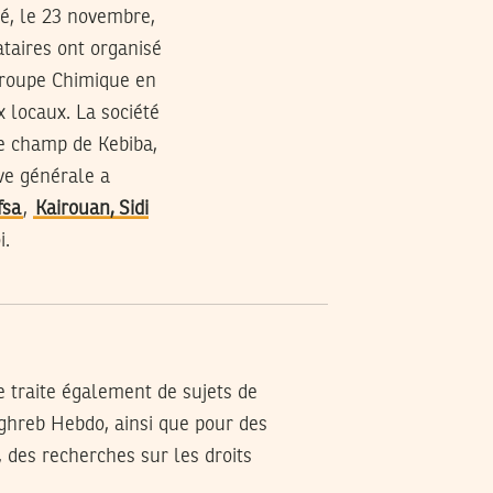
mé, le 23 novembre,
taires ont organisé
 Groupe Chimique en
 locaux. La société
le champ de Kebiba,
ve générale a
fsa
,
Kairouan,
Sidi
i.
je traite également de sujets de
aghreb Hebdo, ainsi que pour des
, des recherches sur les droits