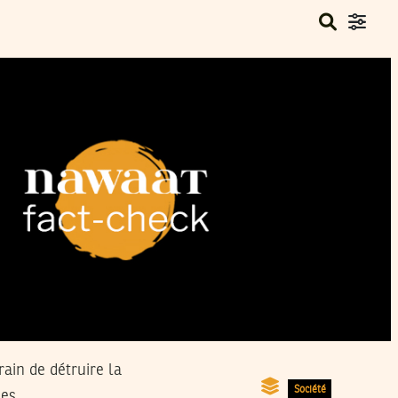
ain de détruire la
Société
des