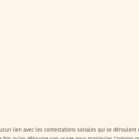
aucun lien avec les contestations sociales qui se déroulent 
e fois qu’on détourne son usage pour manipuler l’opinion pu