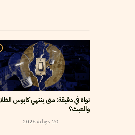
نواة في دقيقة: متى ينتهي كابوس الظلا
والعبث؟
2026
جويلية
20