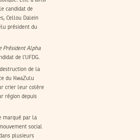
le candidat de
s, Cellou Dalein
élu président du
le Président Alpha
ndidat de l’UFDG.
destruction de la
nce du KwaZulu
r crier leur colère
ur région depuis
te marqué par la
u mouvement social
dans plusieurs