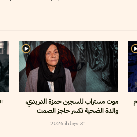
م
موت مستراب للسجين حمزة الدريدي،
ur
والدة الضحية تكسر حاجز الصمت
2026
جويلية
31