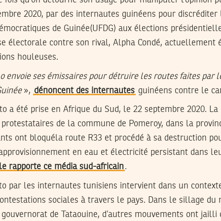
ptembre 2020, par des internautes guinéens pour discréditer 
Démocratiques de Guinée(UFDG) aux élections présidentielle
se électorale contre son rival, Alpha Condé, actuellement 
tions houleuses.
o envoie ses émissaires pour détruire les routes faites par 
Guinée
»,
dénoncent des internautes
guinéens contre le ca
oto a été prise en Afrique du Sud, le 22 septembre 2020. La 
e protestataires de la commune de Pomeroy, dans la provi
nts ont bloquéla route R33 et procédé à sa destruction pou
pprovisionnement en eau et électricité persistant dans le
e rapporte ce média sud-africain
.
to par les internautes tunisiens intervient dans un contex
ntestations sociales à travers le pays. Dans le sillage d
 gouvernorat de Tataouine, d’autres mouvements ont jailli 