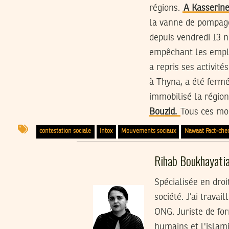
régions.
A Kasserin
la vanne de pompag
depuis vendredi 13 
empêchant les employ
a repris ses activit
à Thyna, a été fermé
immobilisé la régio
Bouzid.
Tous ces mo
contestation sociale
Intox
Mouvements sociaux
Nawaat Fact-che
Rihab Boukhayati
Spécialisée en droi
société. J’ai trav
ONG. Juriste de for
humains et l'islam