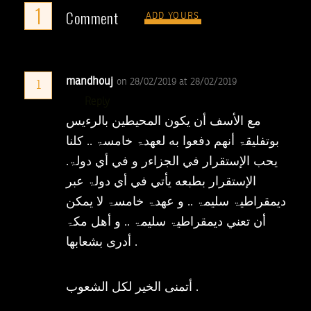
1
Comment
ADD YOURS
mandhouj
on 28/02/2019 at 28/02/2019
1
Reply
مع الأسف أن يكون المحيطين بالرءيس
بوتفليقۃ أنهم دفعوا به لعهدۃ خامسۃ .. كلنا
يحب الإستقرار في الجزاءر و في أي دولۃ.
الإستقرار بطبعه يأتي في أي دولۃ عبر
ديمقراطيۃ سليمۃ .. و عهدۃ خامسۃ لا يمكن
أن تعني ديمقراطيۃ سليمۃ .. و أهل مكۃ
أدری بشعابها .
أتمنی الخير لكل الشعوب .