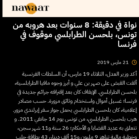
نواة في دقيقة: 8 سنوات بعد هروبه من
تونس، بلحسن الطرابلسي موقوف في
فرنسا
2019
مارس
21
أكد وزير العدل، الثلاثاء 19 مارس، أن السلطات الفرنسية
ألقت القبض على صهر بن علي و أبرز وجوه مافيا الطرابلسية،
بلحسن الطرابلسي. الإيقاف كان بعد إقترافه جرائم جديدة في
فرنسا؛ غسيل أموال واستخدام وثائق مزورة. حسب مصادر
إعلامية، كان بلحسن الطرابلسي يحمل جواز سفر إيرلندي مزور.
هرب بلحسن الطرابلسي، من تونس يوم 14 جانفي 2011. و
تتعلق به عديد القضايا و الأحكام؛ 26 سنة و11 شهر سجن،
وخطية مالية تناهز 9 مليون و15 ألف دينار، 43 بطاقة جلب