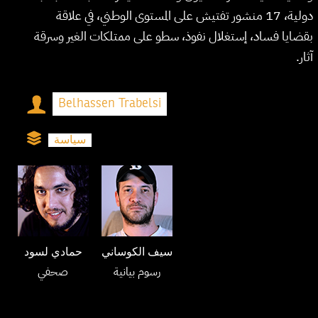
دولية، 17 منشور تفتيش على المستوى الوطني، في علاقة
بقضايا فساد، إستغلال نفوذ، سطو على ممتلكات الغير وسرقة
آثار.
Belhassen Trabelsi
سياسة
سيف الكوساني
حمادي لسود
رسوم بيانية
صحفي