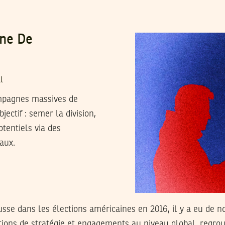
gne De
l
ampagnes massives de
jectif : semer la division,
otentiels via des
aux.
usse dans les élections américaines en 2016, il y a eu de
tions de stratégie et engagements au niveau global, regro