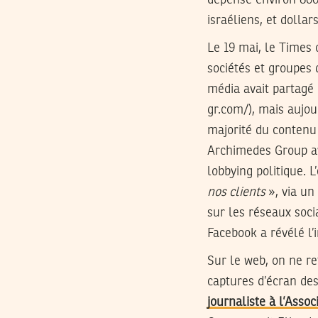
dépensé environ 800.
israéliens, et dollar
Le 19 mai, le Times 
sociétés et groupes 
média avait partagé 
gr.com/), mais aujou
majorité du contenu
Archimedes Group ave
lobbying politique. L
nos clients
», via u
sur les réseaux soc
Facebook a révélé l’i
Sur le web, on ne r
captures d’écran de
journaliste à l’Assoc