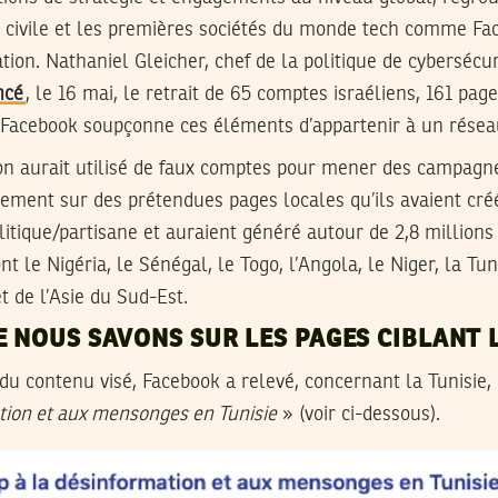
té civile et les premières sociétés du monde tech comme Fac
tion. Nathaniel Gleicher, chef de la politique de cybersécur
ncé
, le 16 mai, le retrait de 65 comptes israéliens, 161 pag
Facebook soupçonne ces éléments d’appartenir à un réseau
on aurait utilisé de faux comptes pour mener des campagn
ement sur des prétendues pages locales qu’ils avaient cré
litique/partisane et auraient généré autour de 2,8 millions
t le Nigéria, le Sénégal, le Togo, l’Angola, le Niger, la Tun
 de l’Asie du Sud-Est.
E NOUS SAVONS SUR LES PAGES CIBLANT L
u contenu visé, Facebook a relevé, concernant la Tunisie, 
tion et aux mensonges en Tunisie
» (voir ci-dessous).