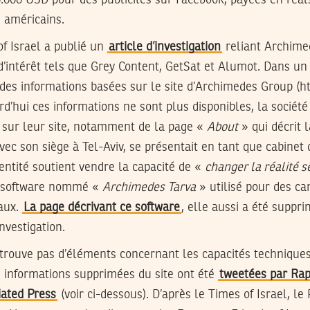
000 USD pour des publicités sur Facebook, payées en réals
s américains.
of Israel a publié un
article d’investigation
reliant Archime
d’intérêt tels que Grey Content, GetSat et Alumot. Dans un
des informations basées sur le site d’Archimedes Group (h
rd’hui ces informations ne sont plus disponibles, la sociét
 sur leur site, notamment de la page «
About
» qui décrit l
c son siège à Tel-Aviv, se présentait en tant que cabinet 
’entité soutient vendre la capacité de «
changer la réalité s
n software nommé «
Archimedes Tarva
» utilisé pour des 
iaux.
La page décrivant ce software
, elle aussi a été suppr
nvestigation.
etrouve pas d’éléments concernant les capacités techniques
s informations supprimées du site ont été
tweetées par Rap
iated Press
(voir ci-dessous). D’après le Times of Israel, l