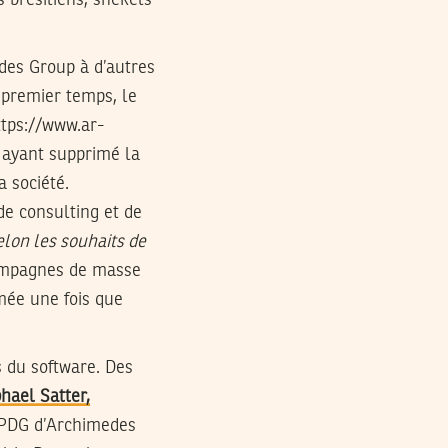
 brésiliens, shekels
des Group à d’autres
 premier temps, le
ttps://www.ar-
é ayant supprimé la
a société.
de consulting et de
elon les souhaits de
campagnes de masse
imée une fois que
 du software. Des
hael Satter,
e PDG d’Archimedes