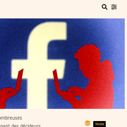
 nombreuses
Media
upant des décideurs