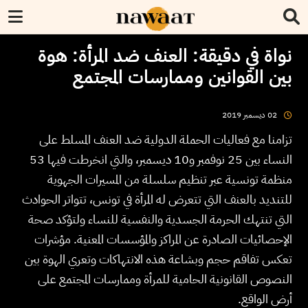
نواة في دقيقة: العنف ضد المرأة: هوة
بين القوانين وممارسات المجتمع
2019
ديسمبر
02
تزامنا مع فعاليات الحملة الدولية ضد العنف المسلط على
النساء بين 25 نوفمبر و10 ديسمبر، والتي انخرطت فيها 53
منظمة تونسية عبر تنظيم سلسلة من المسيرات الجهوية
للتنديد بالعنف التي تتعرض له المرأة في تونس، تتواتر الحوادث
التي تنتهك الحرمة الجسدية والنفسية للنساء ولتؤكد صحة
الإحصائيات الصادرة عن المراكز والمؤسسات المعنية. مؤشرات
تعكس تفاقم حجم وبشاعة هذه الانتهاكات وتعري الهوة بين
النصوص القانونية الحامية للمرأة وممارسات المجتمع على
أرض الواقع.