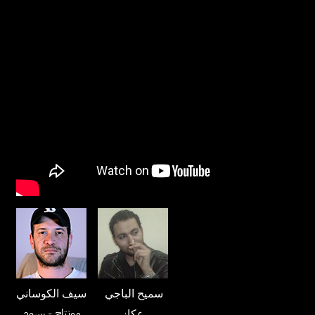
سميح الباجي
سيف الكوساني
مونتاج
- رسوم
عكاز