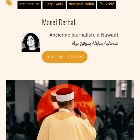
architecture
illegal work
marginalization
Pauvreté
Manel Derbali
Ancienne journaliste à Nawaat -
صحفية سابقة بموقع نواة
Tous ses articles