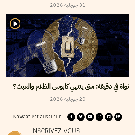
2026
جويلية
31
نواة في دقيقة: متى ينتهي كابوس الظلام والعبث؟
2026
جويلية
20
Nawaat est aussi sur :
INSCRIVEZ-VOUS