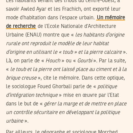
Les habitants venant des tribus du centre-ouest, à
savoir Awled Ayar et les Frachich, ont exporté leur
mode d’habitation dans l’espace urbain.
Un mémoire
de recherche
de l’Ecole Nationale d’Architecture
Urbaine (ENAU) montre que «
les habitants d’origine
rurale ont reproduit le modèle de leur habitat
d’origine en utilisant le « toub » et la pierre calcaire
».
Là, on parle de «
Houch
» ou «
Gourbi
». Par la suite,
«
le toub et la pierre ont laissé place au ciment et à la
brique creuse
», cite le mémoire. Dans cette optique,
le sociologue Foued Ghorbali parle de «
politique
d’intégration technique
» mise en œuvre par l’Etat
dans le but de «
gérer la marge
et de mettre en place
un
contrôle sécuritaire en
développant la politique
urbaine
».
Par ailleurs, le géographe et sociologue Morched