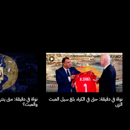
نواة في دقيقة: حتى في الكرة، بلغ سيل العبث
نواة في دقيقة: متى ينت
الزبى
والعبث؟