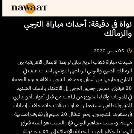
نواة في دقيقة: أحداث مباراة الترجي
والزمالك
2020
مارس
05
شهدت مباراة ذهاب الربع نهائي لرابطة الابطال الافريقية بين
الزمالك المصري والترجي الرياضي التونسي احداث عنف في
المدارج وخارجها بين أعوان وجماهير الترجي بالقاهرة يوم الجمعة
28 فيفري. تعرض جمهور الترجي إلى الاعتداء بالعنف الشديد
في المدرجات وأثناء الخروج من الملعب من قبل أعوان أمن بالزي
المدني والنظامي مستعملين هراوات وآلات حادة خلفت إصابات
في صفوف المشجعين. وتم اعتقال 20 منهم في ظروف إنسانية
مهينة. وحسب جماهير الترجي فإن السبب هو أغنية فيراج
اتهمت الحكام العرب بالخيانة بالإضافة إلى رفع علم دولة