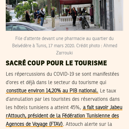
File d’attente devant une pharmacie au quartier du
Belvédère à Tunis, 17 mars 2020. Crédit photo : Ahmed
Zarrouki
SACRÉ COUP POUR LE TOURISME
Les répercussions du COVID-19 se sont manifestées
d’ores et déjà dans le secteur du tourisme qui
constitue environ 14,20% au PIB national.
Le taux
d’annulation par les touristes des réservations dans
les hôtels tunisiens a atteint 45%,
a fait savoir Jabeu
rAttouch, président de la Fédération Tunisienne des
Agences de Voyage (FTAV)
. Attouch alerte sur la