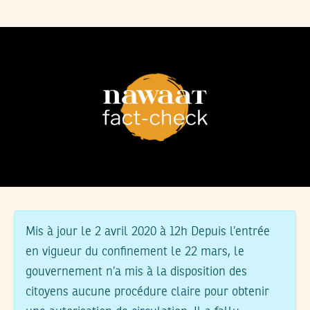
Mis à jour le 2 avril 2020 à 12h
Depuis l’entrée
en vigueur du confinement le 22 mars, le
gouvernement n’a mis à la disposition des
citoyens aucune procédure claire pour obtenir