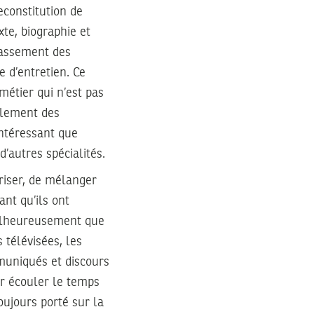
econstitution de
xte, biographie et
ssassement des
 d’entretien. Ce
métier qui n’est pas
eulement des
intéressant que
d’autres spécialités.
oriser, de mélanger
nt qu’ils ont
 malheureusement que
télévisées, les
muniqués et discours
ur écouler le temps
oujours porté sur la