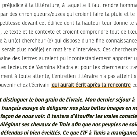
é préjudice à la littérature, à laquelle il faut rendre homm
ar des chroniqueurs/euses qui croient faire la pluie et le
petitesse devant cet édifice dont la hauteur leur donne le 
n, le texte et le contexte et croient comprendre tout de l’œ
e à un(e) chercheur (e) qui dispose d’une fine connaissance 
i serait plus rodé(e) en matière d’interviews. Ces chercheur
aine des lettres auraient pu incontestablement apporter 
les lecteurs de Yasmina Khadra et pour les chercheurs trav
ement à toute attente, l’entretien littéraire n’a pas atteint s
uvenir chez l’écrivain
qui aurait écrit après la rencontre
ce
 distinguer le bon grain de l’ivraie. Mon dernier séjour à 
t français essaye de défigurer nos plus belles images en n
açon de nous voir. Il tentera d’étouffer les vraies consci
ilégiant ses chevaux de Troie afin que nos peuples ne soi
 défendus ni bien éveillés. Ce que l’IF à Tunis a manigancé