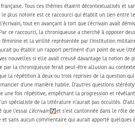
 française. Tous ces thèmes étaient décontextualisés et s
 le plus notoire est ce raccourci qui établit un lien entre 
 l’écrivain, tout en avançant à tort que l’écrivain avait démis
 Par ce raccourci, la chroniqueuse a cherché à opposer deu
éminine et la virilité représentée par l’institution militair
urait pu établir un rapport pertinent d’un point de vue litté
ves nouvelles si elle avait creusé davantage la notion de
ée par la chroniqueuse ferait peut-être allusion au contexte
que la répétition à deux ou trois reprises de la question qui
omancier d’une manière habile. D’autres questions stéréot
 une fois répétitive, empêchant la progression et révélant
un spécialiste de la littérature n’aurait pas occultés. D’aill
é que l’essai
L’écrivain
[7]
et s’est cantonnée dans le rôle d
 et sans aucun commentaire qui aurait apporté quelques 