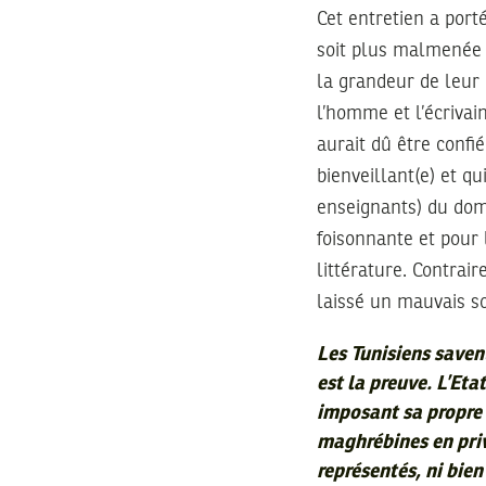
Cet entretien a port
soit plus malmenée p
la grandeur de leur 
l’homme et l’écrivai
aurait dû être confié
bienveillant(e) et qu
enseignants) du dom
foisonnante et pour 
littérature. Contrair
laissé un mauvais so
Les Tunisiens savent
est la preuve. L’Eta
imposant sa propre f
maghrébines en priv
représentés, ni bien