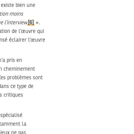
l existe bien une
tion moins
e l’interview
[6]
».
sation de l’œuvre qui
ensé éclairer l’œuvre
’a pris en
e un cheminement
 Ces problèmes sont
dans ce type de
s critiques
 spécialisé
notamment la
mieux ne pas