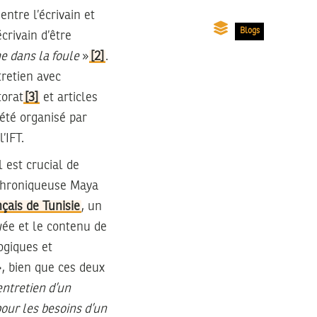
entre l’écrivain et
Blogs
crivain d’être
e dans la foule
»
[2]
.
tretien avec
torat
[3]
et articles
 été organisé par
’IFT.
 est crucial de
a chroniqueuse Maya
nçais de Tunisie
, un
wée et le contenu de
ogiques et
, bien que ces deux
entretien d’un
our les besoins d’un