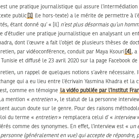
e est une pratique journalistique qui assure l’intermédiation 
texte public
[1]
(le hors-texte) a le mérite de permettre à l’é
és, étant donné qu’ « [il]
n’est plus désormais qu’un homm
se d’étudier une pratique journalistique en analysant un en
adra, dont l’œuvre a fait l’objet de plusieurs thèses de doc
ntretien, par vidéoconférence, conduit par Maya Ksouri
[4]
, a
e Tunisie et diffusé le 23 avril 2020 sur la page Facebook de l
retien, un rappel de quelques notions s’avère nécessaire. Il
’échange qui a eu lieu entre l’écrivain Yasmina Khadra et l
e est, comme en témoigne
la vidéo publiée par l’Institut Fra
. La mention «
entretien
», le statut de la personne intervie
ssent aucun doute sur le genre. Pour des raisons méthodol
ploi du terme «
entretien
» remplacera celui d’ «
interview
»
dérés comme des synonymes. En effet, l’interview est «
un 
 personne (généralement en vue) qui accepte de répondre, p