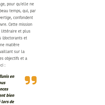
age, pour qu’elle ne
 beau temps, qui, par
vertige, confondent
uvre. Cette mission
littéraire et plus
s (doctorants et
une matière
aillant sur la
es objectifs et a
ci :
Tunis en
ous
ences
ent bien
 lors de