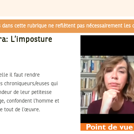
és dans cette rubrique ne reflètent pas nécessairement les 
a: L’imposture
elle il faut rendre
s chroniqueurs/euses qui
andeur de leur petitesse
ige, confondent l’homme et
re tout de l’œuvre.