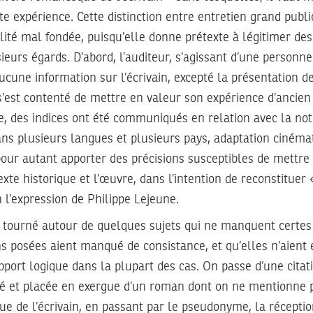
te expérience. Cette distinction entre entretien grand publi
alité mal fondée, puisqu’elle donne prétexte à légitimer de
eurs égards. D’abord, l’auditeur, s’agissant d’une personn
ucune information sur l’écrivain, excepté la présentation de
s’est contenté de mettre en valeur son expérience d’ancien 
, des indices ont été communiqués en relation avec la not
ans plusieurs langues et plusieurs pays, adaptation ciném
pour autant apporter des précisions susceptibles de mettre 
texte historique et l’œuvre, dans l’intention de reconstituer
 l’expression de Philippe Lejeune.
a tourné autour de quelques sujets qui ne manquent certes
s posées aient manqué de consistance, et qu’elles n’aient
ort logique dans la plupart des cas. On passe d’une citat
é et placée en exergue d’un roman dont on ne mentionne pa
ue de l’écrivain, en passant par le pseudonyme, la réceptio