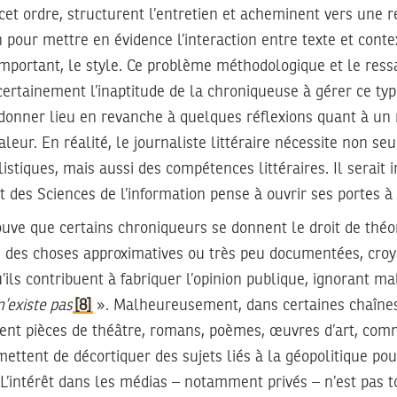
cet ordre, structurent l’entretien et acheminent vers une r
in pour mettre en évidence l’interaction entre texte et conte
 important, le style. Ce problème méthodologique et le re
ertainement l’inaptitude de la chroniqueuse à gérer ce type
it donner lieu en revanche à quelques réflexions quant à un 
aleur. En réalité, le journaliste littéraire nécessite non s
stiques, mais aussi des compétences littéraires. Il serait 
et des Sciences de l’information pense à ouvrir ses portes à 
trouve que certains chroniqueurs se donnent le droit de thé
e des choses approximatives ou très peu documentées, croya
u’ils contribuent à fabriquer l’opinion publique, ignorant
n’existe pas
[8]
». Malheureusement, dans certaines chaînes 
ent pièces de théâtre, romans, poèmes, œuvres d’art, com
rmettent de décortiquer des sujets liés à la géopolitique po
. L’intérêt dans les médias – notamment privés – n’est pas t