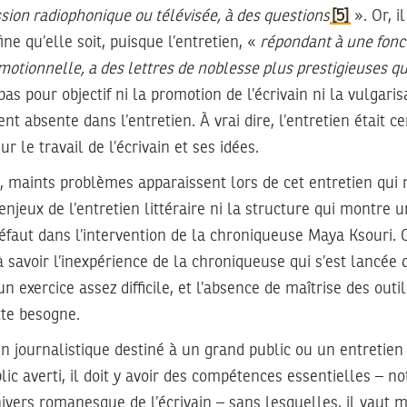
ssion radiophonique ou télévisée, à des questions
[5]
». Or, i
ine qu’elle soit, puisque l’entretien, «
répondant à une fonc
motionnelle, a des lettres de noblesse plus prestigieuses qu
pas pour objectif ni la promotion de l’écrivain ni la vulgari
t absente dans l’entretien. À vrai dire, l’entretien était c
r le travail de l’écrivain et ses idées.
, maints problèmes apparaissent lors de cet entretien qui n
 enjeux de l’entretien littéraire ni la structure qui montr
 défaut dans l’intervention de la chroniqueuse Maya Ksouri.
à savoir l’inexpérience de la chroniqueuse qui s’est lancée 
n exercice assez difficile, et l’absence de maîtrise des outil
tte besogne.
ien journalistique destiné à un grand public ou un entretien
lic averti, il doit y avoir des compétences essentielles – 
ivers romanesque de l’écrivain – sans lesquelles, il vaut 