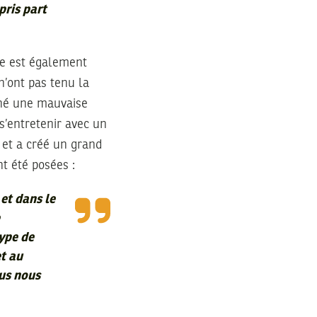
pris part
lle est également
n’ont pas tenu la
nné une mauvaise
s’entretenir avec un
 et a créé un grand
nt été posées :
et dans le
type de
et au
ous nous