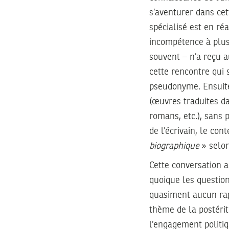
s’aventurer dans cet
spécialisé est en ré
incompétence à plusi
souvent – n’a reçu a
cette rencontre qui 
pseudonyme. Ensuite
(œuvres traduites d
romans, etc.), sans 
de l’écrivain, le con
biographique
» selon
Cette conversation 
quoique les question
quasiment aucun rapp
thème de la postérit
l’engagement politiq