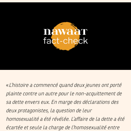
«
L’histoire a commencé quand deux jeunes ont porté
plainte contre un autre pour le non-acquittement de
sa dette envers eux. En marge des déclarations des
deux protagonistes, la question de leur
homosexualité a été révélée. L’affaire de la dette a été
écartée et seule la charge de l’homosexualité entre