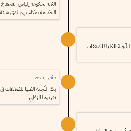
الثقة لحكومة إلياس الفخفاخ
الحكومة بمكاسبهم لدى هيئة 
للّجنة العُليا للصّفقات
3 أفريل 2020
بتّ اللّجنة العُليا للصّفقات في
تقريرها الرّقابي