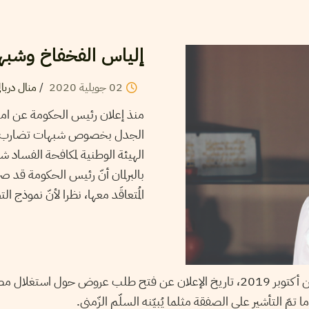
إلياس الفخفاخ وشبهة
منال دربال
/
2020
جويلية
02
منذ إعلان رئيس الحكومة عن امتلاك
الجدل بخصوص شبهات تضارب المص
الهيئة الوطنية لمكافحة الفساد 
المُتعاقَد معها، نظرا لأنّ نموذج ا.
تمتدّ تفاصيل الصفقة من أكتوبر 2019، تاريخ الإعلان عن فتح طلب عروض حول استغ