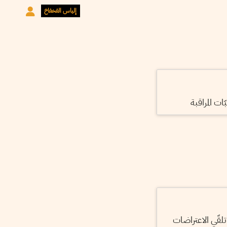
إلياس الفخفاخ
ت المراقبة
قّي الاعتراضات