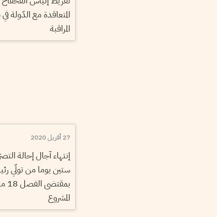
تفريط إلياس الفخفاخ ف
المتعاقدة مع الدّولة ف
المراقبة
27 أفريل 2020
إنتهاء آجال إحالة التصر
ستين يوما من تولّي رئي
بمقت
المشروع