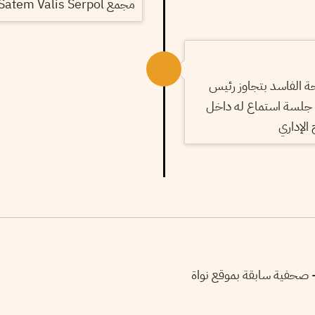
مجمع Satem Valis Serpol مع الدولة
ة الفاسد بتجاوز رئيس
 جلسة استماع له داخل
 الإداري