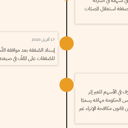
ي أسهمه في الشركة
ي صفقة استغلال المصبّات
17 أفريل 2020
إسناد الصّفقة بعد موافقة اللّجن
للصّفقات على الملفّ في صيغته
ّف في الأسهم للغير إثر
س الحكومة مهامّه رسميّا
ضى الفصل 18 من قانون مكافحة الإثراء غير