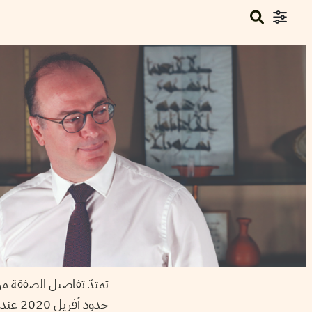
حدود أفريل 2020 عندما تمّ التأشير على الصفقة مثلما يُبيّنه السلّم الزّمني.