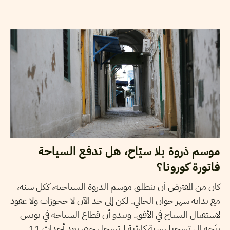
01
جوان
2020
ناجي البغوري
موسم ذروة بلا سيّاح، هل تدفع السياحة
فاتورة كورونا؟
كان من المفترض أن ينطلق موسم الذروة السياحية، ككل سنة،
مع بداية شهر جوان الحالي. لكن إلى حد الآن لا حجوزات ولا عقود
لاستقبال السياح في الأفق. ويبدو أن قطاع السياحة في تونس
يتّجه الى تسجيل سنة كارثية لم تسجل حتى بعد أحداث 11