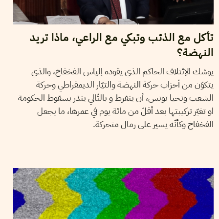
تأكل مع الذئب وتبكي مع الراعي، ماذا تريد
النهضة؟
يوشك الإئتلاف الحاكم الذي يقوده إلياس الفخفاخ، والذي
يتكوّن من أحزاب حركة النهضة والتيّار الديمقراطي وحركة
الشعب وتحيا تونس، أن ينفرط و بالتّالي ينذر بسقوط الحكومة
او تغيّر تركيبتها بعد أقلّ من مائة يوم في عمرها، ما يجعل
الفخفاخ وكأنّه يسير على رمال متحركة.
11
ماي
2020
ناجي البغوري