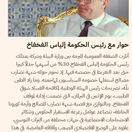
حوار مع رئيس الحكومة إلياس الفخفاخ
أثارت الصفقة العمومية المبرمة بين وزارة البيئة وشركة يمتلك
رئيس الحكومة إلياس الفخفاخ 30% من أسهمها جدلاً كبيرا
حتى بعد التفريط في حصصه فيها. إذ تحوم حوله شبهة تضارب
مصالح استغلها خصومه السياسيون لمهاجمته. وما زاد الطين
بلّة، تصريحات رئيس الهيئة الوطنية لمكافحة الفساد شوقي
الطبيب، يوم الإثنين في البرلمان، التي تضمنت إدانة لموقف
الفخفاخ. وبالتوازي مع قضية شبهة تضارب المصالح وأزمة كورونا
الخانقة، تتصاعد عوامل زعزعة الاستقرار الحكومي وتتكاثر
الاحتجاجات الاجتماعية في جهات مختلفة من التراب التونسي،
علاوة على الوضع الاقتصادي الصعب وآفاقه الغامضة .في هذا