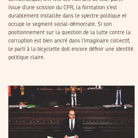
Issue d’une scission du CPR, la formation s’est
durablement installée dans le spectre politique et
occupe le segment social-démocrate. Si son
positionnement sur la question de la lutte contre la
corruption est bien ancré dans l’imaginaire collectif,
le parti à la bicyclette doit encore définir une identité
politique claire.
17
جويلية
2020
منال دربالي