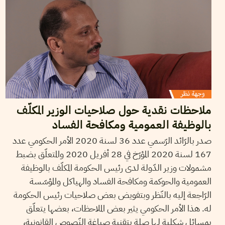
ملاحظات نقدية حول صلاحيات الوزير المكلّف
بالوظيفة العمومية ومكافحة الفساد
صدر بالرّائد الرّسمي عدد 36 لسنة 2020 الأمر الحكومي عدد
167 لسنة 2020 المؤرّخ في 28 أفريل 2020 والمتعلّق بضبط
مشمولات وزير الدّولة لدى رئيس الحكومة المكلّف بالوظيفة
العمومية والحوكمة ومكافحة الفساد والهياكل والمؤسّسة
الرّاجعة إليه بالنّظر وبتفويض بعض صلاحيات رئيس الحكومة
له. هذا الأمر الحكومي يثير بعض الملاحظات، بعضها يتعلّق
بمسائل شكلية لها صلة بتقنية صياغة النّصوص القانونية،