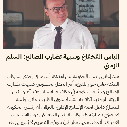
إلياس الفخفاخ وشبهة تضارب المصالح: السلم
الزمني
منذ إعلان رئيس الحكومة عن امتلاكه أسهما في إحدى الشركات
البيئيّة خلال حوار تلفزيّ، أُثير الجدل بخصوص شبهات تضارب
المصالح وجدّية الحكومة في مكافحة الفساد. وقد أعلن رئيس
الهيئة الوطنية لمكافحة الفساد شوقي الطّبيب خلال جلسة
استماع داخل لجنة الإصلاح الإداري بالبرلمان أنّ رئيس الحكومة
قد صرّح بامتلاكه 5 شركات إثر نيل الثقة لكن دون الإشارة إلى
الأطراف المُتعاقَد معها، نظرا لأنّ نموذج التصريح لا يُشير إلى هذا