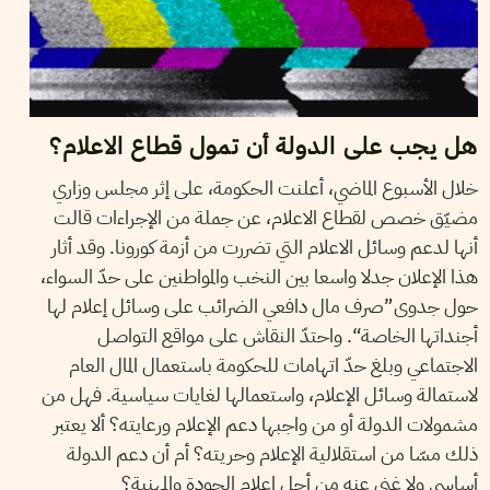
هل يجب على الدولة أن تمول قطاع الاعلام؟
خلال الأسبوع الماضي، أعلنت الحكومة، على إثر مجلس وزاري
مضيّق خصص لقطاع الاعلام، عن جملة من الإجراءات قالت
أنها لدعم وسائل الاعلام التي تضررت من أزمة كورونا. وقد أثار
هذا الإعلان جدلا واسعا بين النخب والمواطنين على حدّ السواء،
حول جدوى”صرف مال دافعي الضرائب على وسائل إعلام لها
أجنداتها الخاصة“. واحتدّ النقاش على مواقع التواصل
الاجتماعي وبلغ حدّ اتهامات للحكومة باستعمال المال العام
لاستمالة وسائل الإعلام، واستعمالها لغايات سياسية. فهل من
مشمولات الدولة أو من واجبها دعم الإعلام ورعايته؟ ألا يعتبر
ذلك مسّا من استقلالية الإعلام وحريته؟ أم أن دعم الدولة
أساسي ولا غنى عنه من أجل إعلام الجودة والمهنية؟