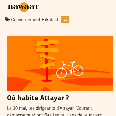
Gouvernement Fakhfakh
31
HATEM NAFTI
22
Jun
2021
Où habite Attayar ?
Le 30 mai, les dirigeants d’Attayar (Courant
démocratique) ont fêté les huit ans de leur parti.