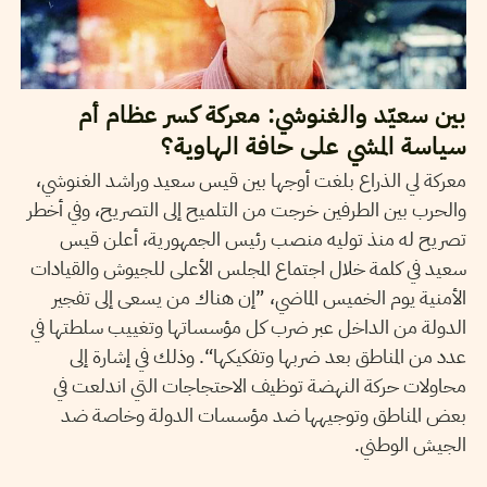
بين سعيّد والغنوشي: معركة كسر عظام أم
سياسة المشي على حافة الهاوية؟
معركة لي الذراع بلغت أوجها بين قيس سعيد وراشد الغنوشي،
والحرب بين الطرفين خرجت من التلميح إلى التصريح، وفي أخطر
تصريح له منذ توليه منصب رئيس الجمهورية، أعلن قيس
سعيد في كلمة خلال اجتماع المجلس الأعلى للجيوش والقيادات
الأمنية يوم الخميس الماضي، ”إن هناك من يسعى إلى تفجير
الدولة من الداخل عبر ضرب كل مؤسساتها وتغييب سلطتها في
عدد من المناطق بعد ضربها وتفكيكها“. وذلك في إشارة إلى
محاولات حركة النهضة توظيف الاحتجاجات التي اندلعت في
بعض المناطق وتوجيهها ضد مؤسسات الدولة وخاصة ضد
الجيش الوطني.