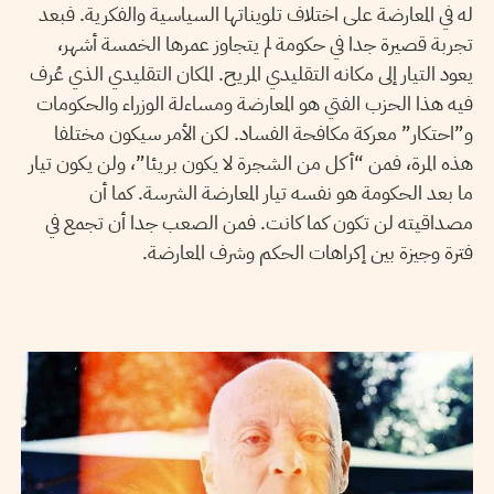
له في المعارضة على اختلاف تلويناتها السياسية والفكرية. فبعد
تجربة قصيرة جدا في حكومة لم يتجاوز عمرها الخمسة أشهر،
يعود التيار إلى مكانه التقليدي المريح. المكان التقليدي الذي عُرف
فيه هذا الحزب الفتي هو المعارضة ومساءلة الوزراء والحكومات
و”احتكار” معركة مكافحة الفساد. لكن الأمر سيكون مختلفا
هذه المرة، فمن “أكل من الشجرة لا يكون بريئا”، ولن يكون تيار
ما بعد الحكومة هو نفسه تيار المعارضة الشرسة. كما أن
مصداقيته لن تكون كما كانت. فمن الصعب جدا أن تجمع في
فترة وجيزة بين إكراهات الحكم وشرف المعارضة.
13
جويلية
2020
ناجي البغوري