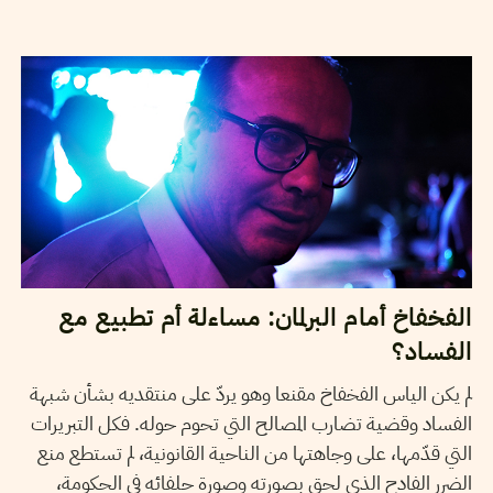
29
جوان
2020
ناجي البغوري
الفخفاخ أمام البرلمان: مساءلة أم تطبيع مع
الفساد؟
لم يكن الياس الفخفاخ مقنعا وهو يردّ على منتقديه بشأن شبهة
الفساد وقضية تضارب المصالح التي تحوم حوله. فكل التبريرات
التي قدّمها، على وجاهتها من الناحية القانونية، لم تستطع منع
الضرر الفادح الذي لحق بصورته وصورة حلفائه في الحكومة،