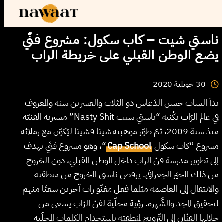
ناستي شيت – كاب سكول: مشروع فنّي
يضع الوطن القبلي على خريطة الراب
2020
جويلية
30
بدأ الشاب حسن الدّعاس ذو الثلاث والعشرين سنة والمعروف
في عالم الرّاب بكُنية “ناستي شيت Nasty Shit” مسيرته الفنيّة
منذ سنة 2009، ثمّ طوّر موهبته شيئا فشيئا ليُكوّن مع زملائه
“، وهو مشروع فنّي يهدف
Cap School
مشروع “كاب سكول
إلى تطوير مدرسة فنّ الراب داخل الوطن القبلي، دون الخروج
من ذلك الحيّز الجغرافي. يرفض ناستي الخروج من منطقته
والانتقال إلى العاصمة مثلما فعل مغنّو راب آخرين سعيًا منهم
لتحقيق المجد والشُّهرة. رؤية محلّية لفنّ الرّاب يسعى من
خلالها الفنّان إلى التّرويج لمنطقته باستخدام الكلمات المحلّية