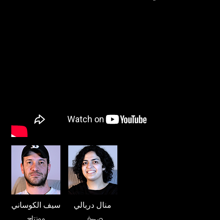
منال دربالي
سيف الكوساني
صحفي
مونتاج