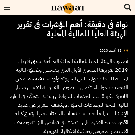
نواة في دقيقة: أهم المؤشرات في تقرير
الهيئة العليا للمالية المحلية
2020
أكتوبر
31
أصدرت الهيئة العليا للمالية المحليّة التي أُحدثت في أفريل
2019 تقريرها السنوي الأول الذي يشخص وضعيّة المالية
المحلّية للبلديّات والمجالس الجهويّة وأودعت فيه جملة من
التوصيات حول استكمال النصوص القانونية لتفعيل مسار
اللامركزية وتقريب الخدمات للمواطن ومزيد التحكّم في الموارد
المالية المتاحة للجماعات المحليّة. ويكشف التقرير عن عديد
الإشكاليات المتعلّقة بتنفيذ نفقات البلديّات منها ارتفاع كتلة
الأجور وعدم القدرة على التصرّف في فوائض الميزانيّة وضعف
الاستثمار العمومي وخاصّة إشكاليّة المديونيّة.