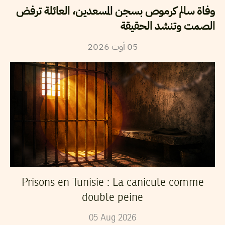
وفاة سالم كرموص بسجن المسعدين، العائلة ترفض
الصمت وتنشد الحقيقة
2026
أوت
05
Prisons en Tunisie : La canicule comme
double peine
05
Aug
2026