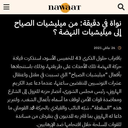
نواة في دقيقة: من ميليشيات الصياح
إلى ميليشيات النهضة ؟
2021
جانفي
26
باقتراب حلول الذكرى 43 للخميس الأسود، استذكرت قيادة
حركة النهضة تلك الأحداث على طريقتها، وذلك باستنجادها
بأفعال “ميليشيات الصياح” التي تسببت في مقتل واعتقال
عشرات التونسيين المنتفضين ساعتها، عندما دعا عبد الكريم
الهاروني، رئيس مجلس الشورى، أنصار حزبه للنزول إلى الشارع
ومعاضدة قوات الأمن لوقف ما أسماه بأعمال الشغب. ولتبرير
هذه “السقطة”، شبّه النائب والقيادي بالحركة محمد القوماني ما
داعا له الهاروني بما قام به المدنيون في بنقردان من مساندة
للقوات المسلحة خلال اقتحامها ضد الإرهابيين.