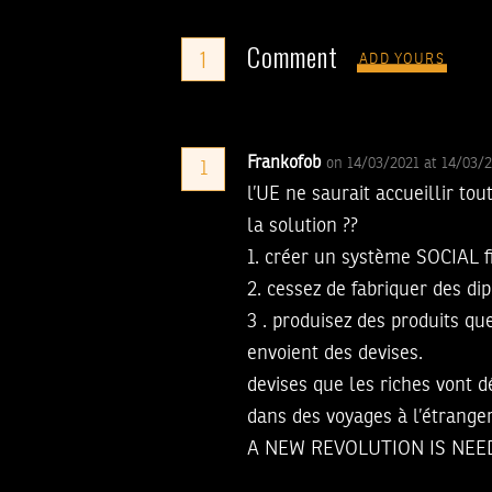
Comment
1
ADD YOURS
Frankofob
on 14/03/2021 at 14/03/
1
l’UE ne saurait accueillir to
la solution ??
1. créer un système SOCIAL fi
2. cessez de fabriquer des di
3 . produisez des produits qu
envoient des devises.
devises que les riches vont 
dans des voyages à l’étranger
A NEW REVOLUTION IS NEE