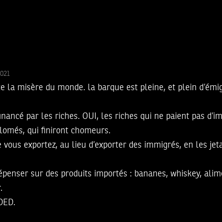
2021
ute la misère du monde. la barque est pleine, et plein d’ém
nancé par les riches. OUI, les riches qui ne paient pas d’i
plomés, qui finiront chomeurs.
e vous exportez, au lieu d’exporter des immigrés, en les jet
dépenser sur des produits importés : bananes, whiskey, alim
.
DED.