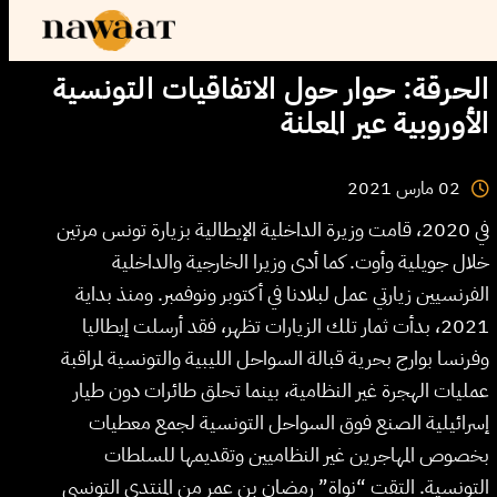
الحرقة: حوار حول الاتفاقيات التونسية
الأوروبية عير المعلنة
2021
مارس
02
في 2020، قامت وزيرة الداخلية الإيطالية بزيارة تونس مرتين
خلال جويلية وأوت. كما أدى وزيرا الخارجية والداخلية
الفرنسيين زيارتي عمل لبلادنا في أكتوبر ونوفمبر. ومنذ بداية
2021، بدأت ثمار تلك الزيارات تظهر، فقد أرسلت إيطاليا
وفرنسا بوارج بحرية قبالة السواحل الليبية والتونسية لمراقبة
عمليات الهجرة غير النظامية، بينما تحلق طائرات دون طيار
إسرائيلية الصنع فوق السواحل التونسية لجمع معطيات
بخصوص المهاجرين غير النظاميين وتقديمها للسلطات
التونسية. التقت “نواة” رمضان بن عمر من المنتدى التونسي