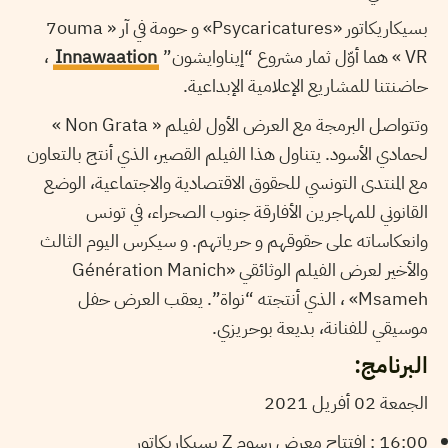
بسيكاريكاتور «Psycaricatures» و حومة في آر « 7ouma
،
Innawaation
VR » هما أوّل ثمار مشروع “إيناوايشون”
حاضنتنا للمشاريع الإعلامية الإبداعية.
وتتواصل البرمجة مع العرض الأول لفيلم « Non Grata »
لحمادي الأسود. يتناول هذا الفيلم القصير، الذي أنتج بالتعاون
مع المنتدى التونسي للحقوق الاقتصادية والاجتماعية، الوضع
القانوني للمهاجرين الأفارقة جنوب الصحراء، في تونس
وانعكاساته على حقوقهم و حرياتهم. و سيكرس اليوم الثالث
والأخير لعرض الفيلم الوثائقي «Génération Manich
Msameh» ، الذي أنتجته “نواة”. يعقب العرض حفل
موسيقي للفنانة، بديعة بوحريزي.
البرنامج:
الجمعة 02 أفريل 2021
16:00 : افتتاح معرض رسوم Z بسيكاريكاتور