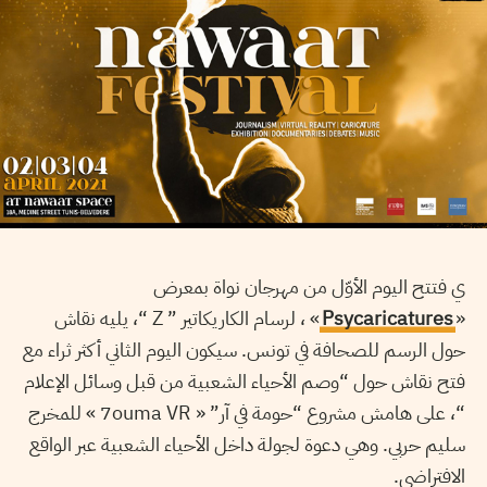
ي فتتح اليوم الأوّل من مهرجان نواة بمعرض
» ، لرسام الكاريكاتير ” Z “، يليه نقاش
Psycaricatures
«
حول الرسم للصحافة في تونس. سيكون اليوم الثاني أكثر ثراء مع
فتح نقاش حول “وصم الأحياء الشعبية من قبل وسائل الإعلام
“، على هامش مشروع “حومة في آر” « 7ouma VR » للمخرج
سليم حربي. وهي دعوة لجولة داخل الأحياء الشعبية عبر الواقع
الافتراضي.