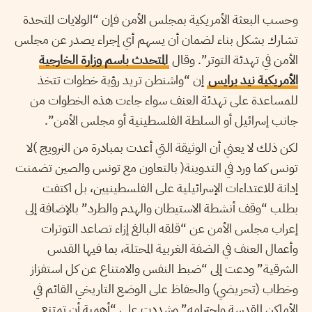
وحسب البعثة الأمريكية بمجلس الأمن فإن “الولايات المتحدة
تشارك بشكل بناء لضمان أن يسهم أي إجراء يصدر عن مجلس
الأمن في تهدئة التوتر”. وقال
المتحدث باسم وزارة الخارجية
الأمريكية نيد برايس
إن “واشنطن تريد رؤية خطوات تتخذ
للمساعدة على تهدئة العنف سواء جاءت هذه الخطوات من
جانب إسرائيل أو السلطة الفلسطينية أو مجلس الأمن”.
لكن ذلك لا يعني أن الوثيقة التي أعدت بمبادرة من النرويج )لا
تونس كما ورد في التدوينة( بالتعاون مع تونس والصين تضمنت
إدانة للاعتداءات الإسرائيلية على الفلسطينيين، بل اكتفت
بطلب “وقف أنشطة الاستيطان والهدم والطرد” بالإضافة إلى
إعراب مجلس الأمن عن “قلقه البالغ إزاء تصاعد التوترات
وأعمال العنف في الضفة الغربية المحتلة، بما فيها القدس
الشرقية” ودعت إلى “ضبط النفس والامتناع عن كل استفزاز
وخطاب (تحريضي) والحفاظ على الوضع التاريخي القائم في
الأماكن المقدسة واحترامه” وشددت على “أهمية أن تمتنع