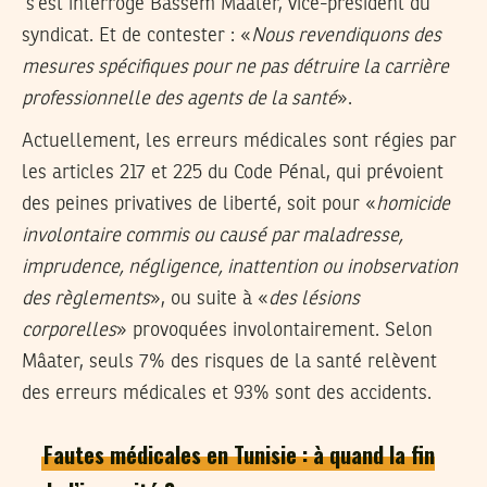
s’est interrogé Bassem Mâater, vice-président du
syndicat. Et de contester : «
Nous revendiquons des
mesures spécifiques pour ne pas détruire la carrière
professionnelle des agents de la santé
».
Actuellement, les erreurs médicales sont régies par
les articles 217 et 225 du Code Pénal, qui prévoient
des peines privatives de liberté, soit pour «
homicide
involontaire commis ou causé par maladresse,
imprudence, négligence, inattention ou inobservation
des règlements
», ou suite à «
des lésions
corporelles
» provoquées involontairement. Selon
Mâater, seuls 7% des risques de la santé relèvent
des erreurs médicales et 93% sont des accidents.
Fautes médicales en Tunisie : à quand la fin