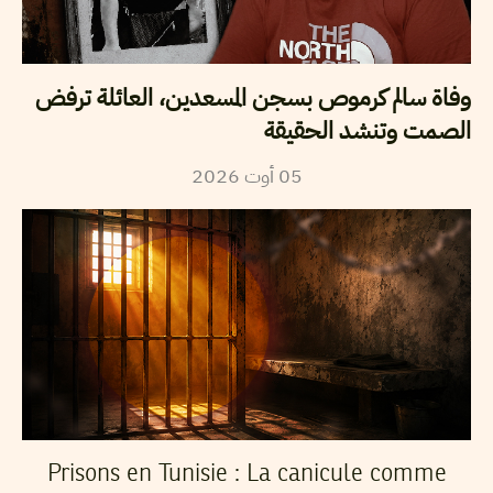
وفاة سالم كرموص بسجن المسعدين، العائلة ترفض
الصمت وتنشد الحقيقة
2026
أوت
05
Prisons en Tunisie : La canicule comme