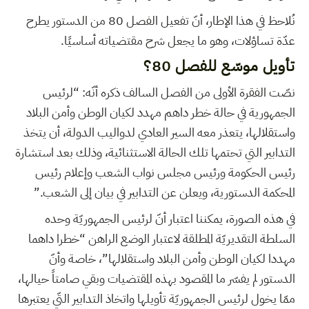
نُلاحظ في هذا الإطار، أنّ تفعيل الفصل 80 من الدستور يطرح
عدّة تساؤلات، وهو ما يجعل شرح مقتضياته أساسيًا.
تأويل موسّع للفصل 80؟
نصّت الفقرة الأولى من الفصل السالف ذكره أنّه: “لرئيس
الجمهورية في حالة خطر داهم مهدد لكيان الوطن وأمن البلاد
واستقلالها، يتعذر معه السير العادي لدواليب الدولة، أن يتخذ
التدابير التي تحتمها تلك الحالة الاستثنائية، وذلك بعد استشارة
رئيس الحكومة ورئيس مجلس نواب الشعب وإعلام رئيس
المحكمة الدستورية، ويعلن عن التدابير في بيان إلى الشعب.”
في هذه الصورة، يمكننا اعتبار أنّ لرئيس الجمهوريّة وحده
السلطة التقديريّة المطلقة لاعتبار الوضع الراهن “خطرا داهما
مهددا لكيان الوطن وأمن البلاد واستقلالها”، خاصة وأنّ
الدستور لم يفسّر ما المقصود بهذه المقتضيات وبقي صامتاً حيالها،
ممّا يخول لرئيس الجمهوريّة تأويلها واتخاذ التدابير التّي يعتبرها