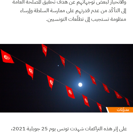
والانحياز لبعض توجهاتهم عن هدف تحقيق المصلحة العامة
إلى التأكّد من عدم قدرتهم على ممارسة السلطة وإرساء
منظومة تستجيب إلى تطلّعات التونسيين.
على إثر هذه التراكمات شهدت تونس يوم 25 جويلية 2021،