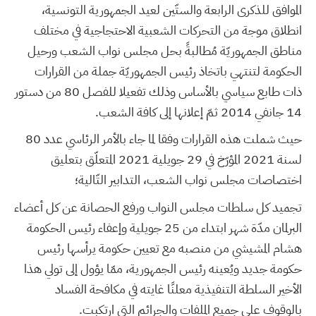
الموافق للذكرى الرابعة والستّين لعيد الجمهورية التونسية،
انطلاق موجة من التحركات الشعبية الاحتجاجية في مختلف
مناطق الجمهوريّة مُطالبةً بحل مجلس نواب الشعب ورحيل
الحكومة لتنتهي باتخاذ رئيس الجمهوريّة جملة من القرارات
ذات طابع سياسي بالأساس وذلك تفعيلا للفصل 80 من دستور
14 جانفي 2014 ثمّ إعلانها إلى كافة الشعب.
حيث شملت هذه القرارات وفقا لما جاء بالأمر الرئاسي عدد 80
لسنة 2021 المؤرّخ في 29 جويلية 2021 المتعلّق بتعليق
اختصاصات مجلس نواب الشعب، التدابير التّالية؛
تجميد كل سلطات مجلس النواب ورفع الحصانة عن كل أعضاء
البرلمان مدّة شهر ابتداء من 25 جويلية وإعفاء رئيس الحكومة
هشام المشيشي من منصبه مع تعيين حكومة يرأسها رئيس
حكومة جديد ويُعينه رئيس الجمهورية، ممّا يؤول إلى تولي هذا
الأخير السلطة التنفيذية معلنًا غايته في مكافحة الفساد
بالوقوف على جميع الملفات والجرائم التي ارتكبت.