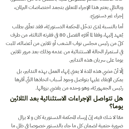
وبالتالي يعتبر هذا الإجراء المتعلق بتجمد اختصاصات البرلمان،
إجراء غير دستوريّ.
أما بالنسبة لمدى تدخّل المحكمة الدستوريّة، فقد تعلّق بطلب
يُعهد إليها، وفقا لما أقرّه الفصل 80 في فقرته الثالثة، من طرف
كلّ من رئيس مجلس نواب الشعب أو ثلاثين من أعضائه، للبت
في استمرار الحالة الاستثنائية من عدمه وذلك بعد مرور ثلاثين
يوما على سريان هذه التدابير.
إلّا أنّ مضي هذه المدة لا يعني إنهاء العمل بهذه التدابير، بل
يمكن الإبقاء عليها بتواصل وجود أسباب اتخاذها التّي أقرها
رئيس الجمهوريّة، وهو وحده من يقضي بزوالها.
هل تتواصل الإجراءات الاستثنائية بعد الثلاثين
يوما؟
ممّا لا شك فيه، إنّ إرساء المحكمة الدستورية كان و لا يزال
ضرورة حتمية لضمان كل ما جاء بالدستور خصوصا في ظل ما