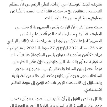
تشهده البلاد التونسيّة من أزمات. فعلى الرغم من أن معظم
التونسيين متفقون مع ما حدث، فقد أعرب البعض أيضًا عن
مخاوفهم وقلقهم من هذه الإجراءات.
حيث يجدر القول أنّ قرارات رئيس الجمهورية لا تخلو من
المخاوف. فبالرغم من المحاولات التي أقدم عليها رئيس
الجمهوريّة بإعفاء كلّ من تورّط في شبهات فساد (كالأمر الرئاسي
عدد 75 لسنة 2021 المؤرّخ في 27 جويلية 2021 المتعلق بنهاء
مهام مكلّفين بمأمورية بديوان رئيس الحكومة) وفتح أبحاث
تحقيقية تتعلّق بالفساد المالي والإداري، فإنّ غضّ النظر على
مبدأ الفصل بين السلط واحتكار رئيس الجمهورية لجميع
السلطات دون وجود أي رقابة يدفعنا إلى حالة من الضبابية
والتساؤل إن كانت هذه الإجراءات قد تؤدي إلى عودة النظام
الاستبدادي.
بالتّالي يخلص القول إلى أنّ الأقرب إلى الصواب هو أن تضمن
هذه التدابير الاستثنائية المستجيبة للإرادة الشعبيّة العودة إلى