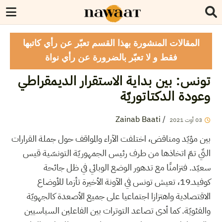
المقالات المنشورة بهذا القسم تعبّر عن رأي كاتبها
فقط و لا تعبّر بالضرورة عن رأي نواة
تونس: بين بداية الاستقرار الديمقراطي
وعودة الدكتاتوريّة
Zainab Baati
/
03
أوت
2021
بين مؤيّد ومناقض، اختلفت الآراء والمواقف حول جملة القرارات
التّي تمّ اتخاذها من طرف رئيس الجمهوريّة التونسّية قيس
سعيّد. فتزامنًا مع تدهور الوضع الوبائي في ظل جائحة
كوفيدـ19، تعيش تونس في الآونة الأخيرة تأزما للأوضاع
الاقتصادية واهتزازا اجتماعيا على جميع الأصعدة كالجهويّة
والفئويّة. كما أدى تصاعد التوترات بين الفاعلين السياسيين