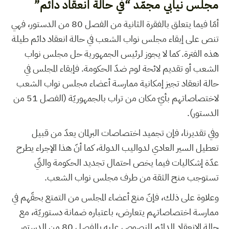
مجلس نيابي مجمّد “في حالة انعقاد دائم”
أمّا فيما يتعلق بالفقرة الثانية من الفصل 80 من الدستور، فهي
تنص على إبقاء مجلس نواب الشعب في حالة انعقاد دائم طيلة
هذه الفترة. كما لا يجوز لرئيس الجمهورية حل مجلس نواب
الشعب أو تقديم لائحة لوم ضدّ الحكومة. فإبقاء المجلس في
حالة انعقاد تجيز إمكانية ممارسة أعضاء مجلس نواب الشعب
لاختصاصاتهم بأيّ مكان من تراب بالجمهوريّة (الفصل 51 من
الدستور).
وفي تقديرنا، فإن تجميد اختصاصات البرلمان يعدّ من قبيل
تعطيل السير العادي لدواليب الدولة، كما أنّ هذا الإجراء يطرح
عدّة إشكاليات فيما يخص احتمال تجديد الحكومة والتّي
تستوجب منح الثقة من طرف مجلس نواب الشعب.
وعلاوة على ذلك، فإنّ منع أعضاء المجلس من التمتع بحقّهم في
ممارسة اختصاصاتهم يتعارض، باعتباره ضمانة دستوريّة، مع
حالة الانعقاد الدائم المنصوص عليه بالفصل 80 من الدستور.