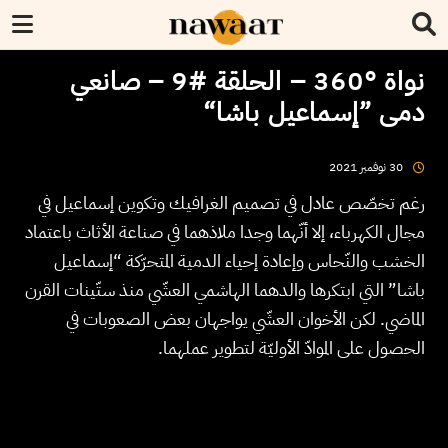
نواة °360 – الحلقة #9 – صانعي
دمى ”إسماعيل باشا“
2021
نوفمبر
30
رغم تخصّص عادل في تصميم الغرافيك وتكوين إسماعيل في
مجال الكهرباء، إلا أنّهما وجدا ملاذهما في صناعة الأثاث باعتماد
الخشب والنّحاس وإعادة إحياء الدمية المتحرّكة “إسماعيل
باشا” التي ابتكرها والدهما الهاشمي العشّي منذ ستّينات القرن
الماضي. لكن الأخوان العشّي يواجهان بعض الصعوبات في
الحصول على الموادّ الأوليّة لتطوير عملهما.