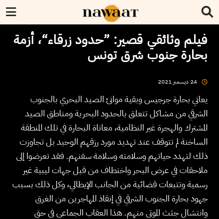
فيلم وثائقي قصير: ”حدود زرقاء“، أزمة
بحارة جنوب شرق تونس
2021
ديسمبر
24
يعاني بحارة جرجيس وبقية موانئ الصيد البحري بالجنوب
الشرقي من مشاكل تتعلق بالحدود البحرية ومناطق الصيد
المشترك والهجرة غير النظامية، معاناة البحارة في تلك المنطقة
الساخنة لم تتوقف عند تهديد مورد رزقهم الوحيد بل تجاوزت
ذلك لتهدد حياتهم وسلامته وسلامة سفنهم. فقد تعرضوا إلى
ملاحقات في عرض البحر واختطاف من قبل جهات ليبية غير
رسمية وتتبعات قضائية من الجانب الإيطالي، وكل ذلك بسبب
جهود بحارة الجنوب الشرقي في إنقاذ المهاجرين من الغرق
وانتشال جثث الموتى منهم. هذا العقاب الجماعي في حق