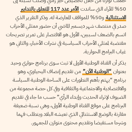
حققت توازنا من خلال تخصيص حيز زمني وصلت نسبته إلى
50% للآراء التي ساندت
الأمر عدد 117 المتعلق بالتدابير
الاستثنائية
و50% للمواقف المعارضة له. وذكر التقرير الذي
صدر في منتصف شهر ديسمبر الماضي أن حضور ممثلي الأحزاب
اتسم بالضعف لسببين، الأول هو الاقتصار على تمرير تصريحات
مقتضبة لممثلي الأحزاب السياسية في نشرات الأخبار، والثاني هو
غياب البرامج الحوارية.
يذكر أن القناة الوطنية الأولى لا تبث سوى برنامج حواري وحيد
بعنوان
“الوطنية الآن”
من تقديم إنصاف اليحياوي، وهو
برنامج “يهتم بأهم التطورات على الساحة الوطنية السياسة
والاقتصادية والاجتماعية والثقافية وفي كل حصة مجموعة من
الضيوف لإثراء الحديث وإبداء الرأي” حسب ما جاء في تقديم
البرنامج على موقع القناة الوطنية الأولى، وهي نسبة ضعيفة
مقارنة بالوضع الاستثنائي الذي تعيشه البلاد ويتطلب فهما
وشرحا مستفيضا وتقديم محتوى متوازن للجمهور.