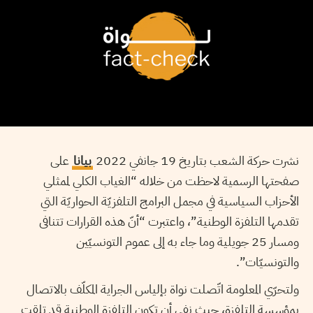
نشرت حركة الشعب بتاريخ 19 جانفي 2022
بيانا
على
صفحتها الرسمية لاحظت من خلاله “الغياب الكلي لممثلي
الأحزاب السياسية في مجمل البرامج التلفزيّة الحواريّة التي
تقدمها التلفزة الوطنية”، واعتبرت “أنّ هذه القرارات تتنافى
ومسار 25 جويلية وما جاء به إلى عموم التونسيّين
والتونسيّات”.
ولتحرّي المعلومة اتّصلت نواة بإلياس الجراية المكلّف بالاتصال
بمؤسسة التلفزة، حيث نفى أن تكون التلفزة الوطنية قد تلقت