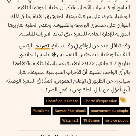
البرامج أو في نشرات الأخبار. ويُذكر أن خلية الجودة بالتلفزة
الوطنية تشرف على مراقبة نوعيّة المحتوى في القناة بما في ذلك
التوازن على مستوى البرمجة والضيوف. وتقدم الخلية تقاريرها
الدورية للإدارة العامة للتلفزة حتى تتخذ القرارات المناسبة.
وقد تناقل عدد من المواقع في وقت سابق
تصريح
ا لرئيس
النقابة الوطنية للصحفيين التونسيين محمّد ياسين الجلاصي
بتاريخ 12 جانفي 2022 انتقد فيه سياسة التلفزة واكتفاءها
بالرأي الواحد، مضيفا أنّ الأحزاب السياسيّة ممنوعة، بقرار
سياسيّ، من الظهور في الإعلام العمومي، مُمثَّلا في التلفزة الوطنيّة
الّتي تُموَّل من المال العامّ ومن دافعي الضرائب.
Liberté de la Presse
Liberté d'expression
Pluralisme
Nawaat Fact-check
mouvement du peuple
Watania 1
Télévision
service public