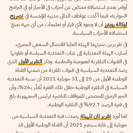
أوامر بعدم استضافة ممثلين عن أحزاب في الأخبار أو في البرامج
الحوارية، فيما أكّدت عواطف الدالي مديرة المؤسّسة في
تصريح
لوكالة رويترز
أن لا وجود لأي قرار أو تعليمات من أي جهة بمنع
استضافة الأحزاب السياسية.
في تقريرين نشرتهما الهيئة العليا للاتصال السمعي البصري،
أشارت الهيئة التعديلية إلى غياب التعددية السياسة أو تفاوتها
في القنوات التلفزية لعمومية والخاصة. وذكر
التقرير الأول
الذي
رصد التعددية السياسية في قنوات تلفزية من ضمنها القناة
الوطنية الأولى من 25 إلى 31 جويلية 2021 أن نسبة التعددية
السياسة في التلفزة الوطنية خلال تلك الفترة تُقدَّر بـ26%، وأن
الحيز الزمني المخصص للمواقف المناصرة لرئيس الجمهورية بلغ
في فترة الرصد 92.7% في التلفزة الوطنية.
كما أورد
تقرير ثان للهيئة
رصدت فيه التعددية السياسية من
جويلية إلى غاية سبتمبر 2021 أن القناة الوطنية الأولى قد