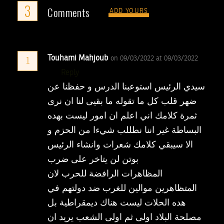
3
Comments
ADD YOURS
Touhami Mahjoub
on 09/03/2022 at 09/03/2022
1
Reply
سيدي الرئيس استوعبنا الدرس و حفظنا عن
ضهر قلب كل ما تقوله ما بقيى لنا ان نرى
ثمرة كلامك اني اعلم ان امور ليست بهده
البساطة غير اننا نطللب شيءا من الحزم و
الا سيبقي كلامك شعرات وانشاء الرئيس
بوتن لن يتاخر على ضرب
المظاهرات الرافضة للحرب لان
المتظاهرين موالين للغرب ضد دولتهم في
هده الحلات ليست هناك ديمقراطية بل
مصلحة البلاد اولى ثم اولى الشعب يريد ان