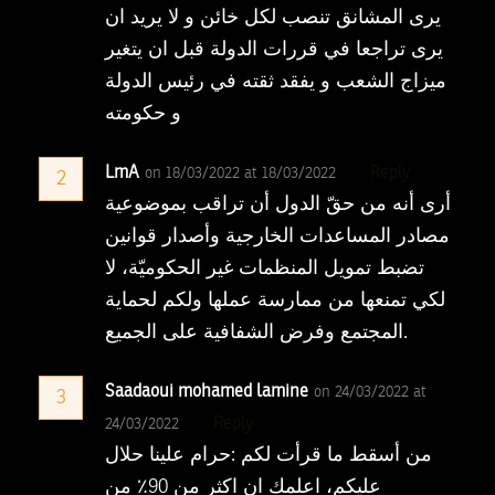
يرى المشانق تنصب لكل خائن و لا يريد ان
يرى تراجعا في قررات الدولة قبل ان يتغير
ميزاج الشعب و يفقد ثقته في رئيس الدولة
و حكومته
LmA
Reply
on 18/03/2022 at 18/03/2022
2
أرى أنه من حقّ الدول أن تراقب بموضوعية
مصادر المساعدات الخارجية وأصدار قوانين
تضبط تمويل المنظمات غير الحكوميّة، لا
لكي تمنعها من ممارسة عملها ولكم لحماية
المجتمع وفرض الشفافية على الجميع.
Saadaoui mohamed lamine
on 24/03/2022 at
3
Reply
24/03/2022
من أسقط ما قرأت لكم :حرام علينا حلال
عليكم، اعلمك ان اكثر من 90٪ من