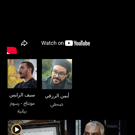
سيف الرايس
أيمن الرزقي
مونتاج
- رسوم
صحفي
بيانية