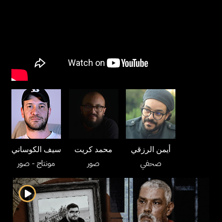
أيمن الرزقي
محمد كريت
سيف الكوساني
صحفي
صور
مونتاج
- صور