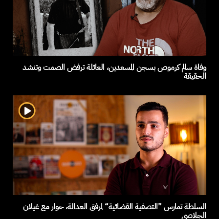
وفاة سالم كرموص بسجن المسعدين، العائلة ترفض الصمت وتنشد
الحقيقة
السلطة تمارس ”التصفية القضائية“ لمرفق العدالة، حوار مع غيلان
الجلاصي