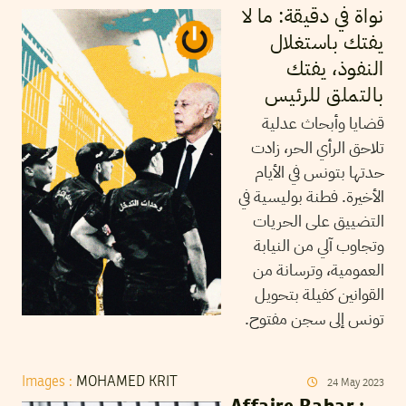
نواة في دقيقة: ما لا
يفتك باستغلال
النفوذ، يفتك
بالتملق للرئيس
قضايا وأبحاث عدلية
تلاحق الرأي الحر، زادت
حدتها بتونس في الأيام
الأخيرة. فطنة بوليسية في
التضييق على الحريات
وتجاوب آلي من النيابة
العمومية، وترسانة من
القوانين كفيلة بتحويل
تونس إلى سجن مفتوح.
Images :
MOHAMED KRIT
24
May
2023