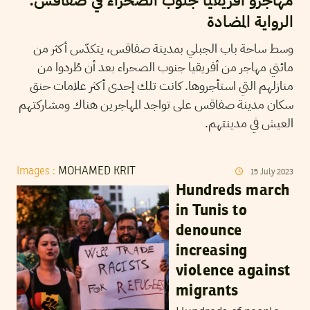
مهاجرو أفريقيا جنوب الصحراء في صفاقس:
الرواية المضادة
وسط ساحة باب الجبلي بمدينة صفاقس، يتكدّس أكثر من
مائتي مهاجر من أفريقيا جنوب الصحراء بعد أن طُردوا من
منازلهم التي استأجروها. كانت تلك إحدى أكثر علامات حنق
سكان مدينة صفاقس على تواجد المهاجرين هناك ومشاركتهم
العيش في مدينتهم.
Images :
MOHAMED KRIT
15
July
2023
Hundreds march
in Tunis to
denounce
increasing
violence against
migrants