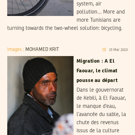
system, air
pollution… More and
more Tunisians are
turning towards the two-wheel solution: bicycling.
Images :
MOHAMED KRIT
15
Mar
2023
Migration : A El
Faouar, le climat
pousse au départ
Dans le gouvernorat
de Kebili, à El Faouar,
le manque d’eau,
l’avancée du sable, la
chute des revenus
issus de la culture