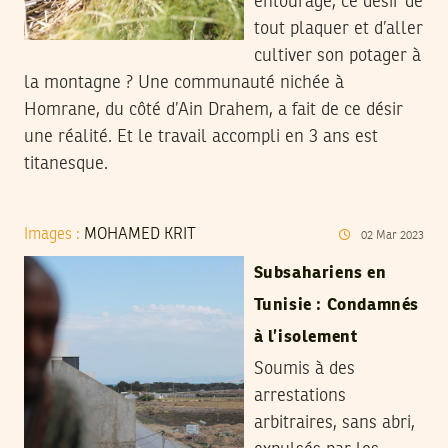
entourage, ce désir de
tout plaquer et d’aller
cultiver son potager à
la montagne ? Une communauté nichée à
Homrane, du côté d’Ain Drahem, a fait de ce désir
une réalité. Et le travail accompli en 3 ans est
titanesque.
Images :
MOHAMED KRIT
02
Mar
2023
Subsahariens en
Tunisie : Condamnés
à l’isolement
Soumis à des
arrestations
arbitraires, sans abri,