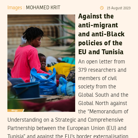
Images :
MOHAMED KRIT
15
August
2023
Against the
anti-migrant
and anti-Black
policies of the
EU and Tunisia
An open letter from
379 researchers and
members of civil
society from the
Global South and the
Global North against
the “Memorandum of
Understanding on a Strategic and Comprehensive
Partnership between the European Union (EU) and
Tunisia” and against the EU’s border externalisation