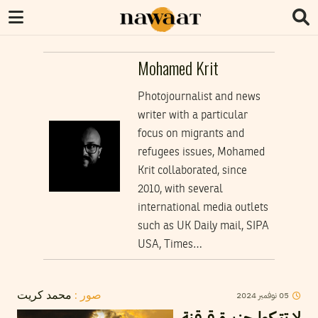
Mohamed Krit
Photojournalist and news
writer with a particular
focus on migrants and
refugees issues, Mohamed
Krit collaborated, since
2010, with several
international media outlets
such as UK Daily mail, SIPA
USA, Times…
2024
نوفمبر
05
صور :
محمد كريت
لا تتركوا جزيرة قرقنة