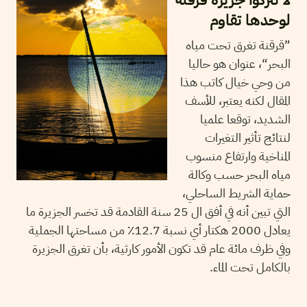
لوحدها تقاوم
”قرقنة تغرق تحت مياه
البحر“، عنوان هو حاليا
من وحي خيال كاتب هذا
المقال لكنه يعتبر، للأسف
الشديد، توقعا علميا
لنتائج تأثير التغيرات
المناخية وارتفاع منسوب
مياه البحر حسب وكالة
حماية الشريط الساحلي،
التي تبين أنه في أفق ال 25 سنة القادمة قد تخسر الجزيرة ما
يعادل 2000 هكتار أي نسبة 12.7٪ من مساحتها الجملية
وفي ظرف مائة عام قد تكون الأمور كارثية، بأن تغرق الجزيرة
بالكامل تحت الماء.