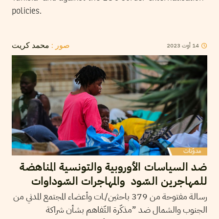
policies.
2023
أوت
14
صور :
محمد كريت
ضد السياسات الأوروبية والتونسية المناهضة
للمهاجرين السّود والمهاجرات السّوداوات
رسالة مفتوحة من 379 باحثين/ـات وأعضاء المجتمع المدني من
الجنوب والشمال ضد ”مذكّرة التّفاهم بشأن شراكة