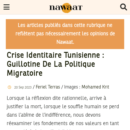
Les articles publiés dans cette rubrique ne
reflètent pas nécessairement les opinions de
Nawaat.
Crise Identitaire Tunisienne :
Guillotine De La Politique
Migratoire
/
Feriel Terras
/
Images
:
Mohamed Krit
20
Sep
2023
Lorsque la réflexion dite rationnelle, arrive à
justifier la mort, lorsque le souffle humain se perd
dans l’abîme de l’indifférence, nous devons
réexaminer les fondements de nos valeurs en tant