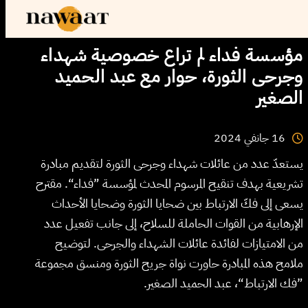
مؤسسة فداء لم تراع خصوصية شهداء
وجرحى الثورة، حوار مع عبد الحميد
الصغير
2024
جانفي
16
يستعدّ عدد من عائلات شهداء وجرحى الثورة لتقديم مبادرة
تشريعية بهدف تنقيح المرسوم المحدث لمؤسسة ”فداء“. مقترح
يسعى إلى فكّ الارتباط بين ضحايا الثورة وضحايا الأحداث
الإرهابية من القوات الحاملة للسلاح، إلى جانب تفعيل عدد
من الامتيازات لفائدة عائلات الشهداء والجرحى. لتوضيح
ملامح هذه المبادرة حاورت نواة جريح الثورة ومنسق مجموعة
”فك الارتباط“، عبد الحميد الصغير.