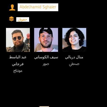
Abdelhamid Sghaier
حقوق
منال دربالي
سيف الكوساني
عبد الباسط
صحفي
صور
فرجاني
مونتاج