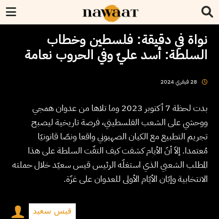
نواة في دقيقة: فلسطين وخطاب
السلطة: أسد عليّ وفي الحروب نعامة
2024
فيفري
28
بدت لحظة 7 أكتوبر 2023 وما تلاها من عدوان همجي
ووحشي على الشعب الفلسطيني، فرصة تاريخية ليصبح
تجريم التطبيع مع الكيان الصهيوني واقعا ونصّا قانونيّا
مُعتمدا. إلاّ أنّ الأيام كشفت كيف التفّت السلطة على هذا
المطلب الشعبي الذي استغلّه الرئيس قيس سعيّد خلال حملته
الانتخابية وإبّان الأيّام الأولى للعدوان على غزّة.
قيس سعيد