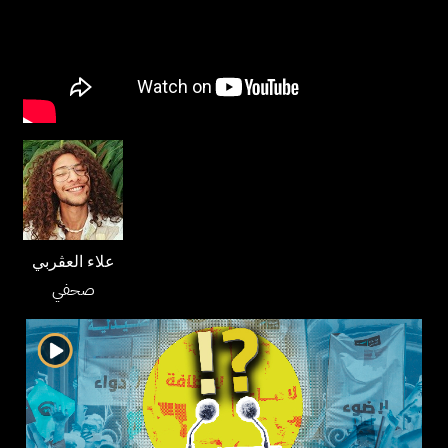
علاء العڤربي
صحفي