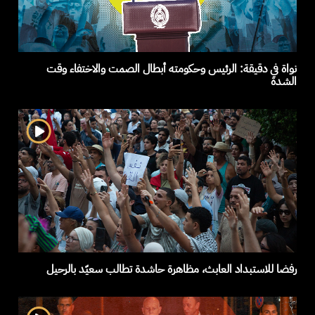
نواة في دقيقة: الرئيس وحكومته أبطال الصمت والاختفاء وقت
الشدة
رفضا للاستبداد العابث، مظاهرة حاشدة تطالب سعيّد بالرحيل