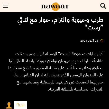
طرب وحيوية والتزام، حوار مع ثنائي
”رست“
2024
أكتوبر
03
أولى زيارات مجموعة “رست” الموسيقية إلى تونس، مثلت
مفاجأة سارة لجمهور مهرجان نواة في دورته الرابعة. الثنائي بترا
الحاوي وهاني منجا أصرا على تحية الحضور بمقاطع مميزة ردا
على العدوان الهمجي الذي يتعرض له لبنان الشقيق. نواة
حاورتهما للحديث عن هويتهما الموسيقية وتعايشهما مع
المتغيرات السياسية بالمنطقة العربية.
Rust