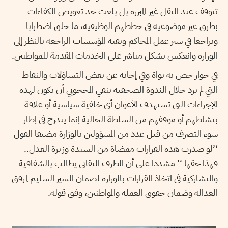
تتوقف عند النقل غير المبررة بل بلغت حد تعويض الكفاءات
بطرق غير موضوعية في خططهم الوظيفية، ما خلق اضطرابا
وتراجعا في سير عمل المحاكم وبقية المؤسسات الراجعة بالنظر إلى
الوزارة وانعكس بشكل مباشر على الخدمات المقدمة للمواطنين.
في حوار خص به نواة وفي إجابة عن بعض التساؤلات والنقاط
التي لم ترد خلال الندوة الصحفية ينفي المحجوبي أن يكون لهذه
الإجراءات التي تستهدف الأعوان أي خلفية سياسية أو علاقة
بنشاطهم أو موقفهم من السلطة الحالية إنما يندرج في إطار
سوء التصرف من قبل عدد من المسؤولين بالوزارة مضيفا القول
‘’لو صدرت هذه القرارات ممضاة من السيدة وزيرة العدل..
فهذا حقها ‘’ مشددا على أن الطرف النقابي يطالب بالشفافية
والتشاركية في اتخاذ القرارات بالوزارة لضمان السير السليم لمرفق
العدالة وضمان حقوق العملة والمواطنين، وفق قوله.