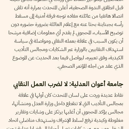
قبل انطلاق الندوة الصحفية، أعلن المتحدث بمرارة أنه تلقى
اتصالا هاتفيا من عائلته مفاده توجه فرقة أمنية إلى مسقط
رأسه بجبناينة بحثا عنه مع إعلام العائلة بضرورة حضوره دون
توضيح الأسباب، المحجوبي لم يقدم أي معلومات إضافية مرشحا
أن يكون السبب في علاقة بعمله النقابي ومواصلة في سياسة
استهداف النقابيين بالوزارة عبر الشكايات ومجالس التأديب
الكيدية، وفق تعبيره، ليواصل فيما بعد الحديث عن الموضوع
الذي عقد من اجله المؤتمر الصحفي.
جامعة أعوان العدلية: لا لضرب العمل النقابي
نقاط عديدة وردت على لسان المتحدث كان أولها في علاقة
بمجالس التأديب التي لا تنقطع داخل وزارة العدل ومنشآتها،
مجالس يؤكد المحجوبي أن أغلبها يرتكز على وشايات وتقارير
مغلوطة وكيدية ترفع لسلط الإشراف وتستهدف مناضلي اتحاد
الشغل ومن معهم، شكايات تصل أحيانا إلى قضايا عدلية تحت