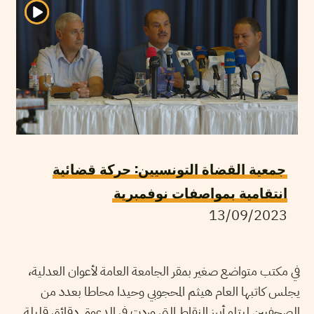
جمعية القضاة التونسيين: حركة قضائية
انتقامية بمواصفات نوفمبرية
13/09/2023
في مكتب متواضع صغير بمقر الجامعة العامة لأعوان العدلية،
يجلس كاتبها العام هيثم المحجوبي وحيدا محاطا بعدد من
الصحفيين ليتلو أبرز النقاط التي وردت في الدعوة. دقائق قليلة