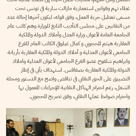
غطاء تهم وقوانين استعمارية مازالت سارية في تونس تحت
مسمى تعطيل حرية العمل، وفق قوله، ليكون آخرها إحالة عدد
من النقابيين على مجلس التأديب التابع للوزارة وهم كاتب عام
الجامعة العامة لأعوان وزارة العدل وأملاك الدولة والملكية
العقارية هيثم المحجوبي و كمال غيلوفي الكاتب العام للفرع
الجامعي لأعوان العدلية و أملاك الدولة والملكية العقارية بأريانة
وابراهيم شلفوح عضو الفرع الجامعي لأعوان العدلية واملاك
الدولة والملكية العقارية بصفاقس. استهداف يأتي في إطار
التضييق على الحق النقابي في تناقض واضح مع الدستور ومجلة
الشغل، رغم احترام الهياكل النقابية للإجراءات المعمول بها
واحترام ضوابط عملها النقابي، وفق تصريح المحجوبي.