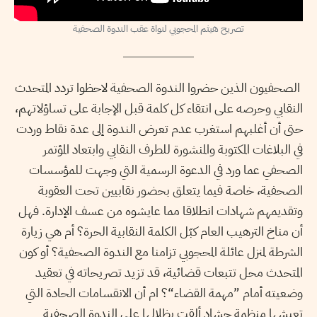
تصريح هيثم المحجوبي لنواة عقب الندوة الصحفية
الصحفيون الذين حضروا الندوة الصحفية لاحظوا تردد المتحدث
النقابي وحرصه على انتقاء كل كلمة قبل الإجابة على تساؤلاتهم،
حتى أن أغلبهم استغرب عدم تعرض الندوة إلى عدة نقاط وردت
في البلاغات المكتوبة والمنشورة للطرف النقابي وابتعاد المؤتمر
الصحفي عما ورد في الدعوة الرسمية التي وجهت للمؤسسات
الصحفية، خاصة فيما يتعلق بحضور نقابيين تحت العقوبة
وتقديمهم شهادات انطلاقا مما عايشوه من عسف الإدارة. فهل
أن مناخ الترهيب العام كبّل الكلمة النقابية الحرة؟ أم هي زيارة
الشرطة لمنزل عائلة المحجوبي تزامنا مع الندوة الصحفية؟ أو كون
المتحدث محل تتبعات قضائية، قد تزيد تصريحاته في تعقيد
وضعيته أمام ”مهمة القضاء“؟ ام أن الانقسامات الحادة التي
تعيشها منظمة حشاد ألقت بظلالها على الندوة الصحفية