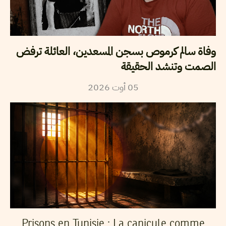
وفاة سالم كرموص بسجن المسعدين، العائلة ترفض
الصمت وتنشد الحقيقة
05
أوت
2026
Prisons en Tunisie : La canicule comme