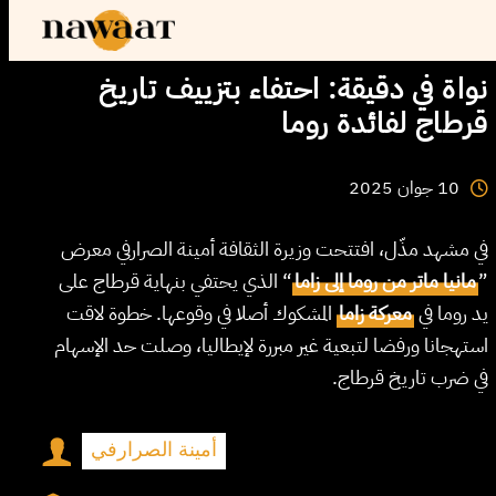
نواة في دقيقة: احتفاء بتزييف تاريخ
قرطاج لفائدة روما
2025
جوان
10
في مشهد مذّل، افتتحت وزيرة الثقافة أمينة الصرارفي معرض
“ الذي يحتفي بنهاية قرطاج على
مانيا ماتر من روما إلى زاما
”
يد روما في
معركة زاما
المشكوك أصلا في وقوعها. خطوة لاقت
استهجانا ورفضا لتبعية غير مبررة لإيطاليا، وصلت حد الإسهام
في ضرب تاريخ قرطاج.
أمينة الصرارفي