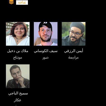
ثقافة
أيمن الرزقي
سيف الكوساني
ملاك بن دخيل
مراجعة
صور
مونتاج
سميح الباجي
عكاز