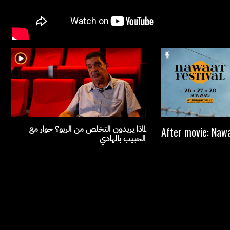
لماذا يريدون التخلص من الريو؟ حوار مع
After movie: Nawa
الحبيب بالهادي