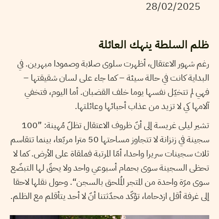
28/02/2025
ظلم السلطة ينهك العائلة
رغم شهور الاعتقال، أظهرت سلوى صلابة وصمودا مبهرين. في
البداية كانت في حالة سيئة – كما جاء على لسان شقيقتها –
فهي لم تتخيّل نفسها يوما خلف القضبان. أما اليوم، فتخفي
آلامها كي لا تزيد من عذاب أحبائها وعائلتها.
تشير ليلى غريسة إلى أنّ ظروف الاعتقال تظلّ مُهينة: ”100
سجينة في زنزانة لا تتجاوز مساحتها 50 مترا مربّعا، بينما تتقاسم
ثلاث سجينات سريرا واحدا، أمّا المرتبة فملقاة على الأرض. كما لا
تحظى السجينة سوى بحمام أسبوعي واحد ولا يحقّ لها التبضّع
سوى مرّة واحدة من المتجر المُلحق بالسجن“. وحول نقلها لاحقا
إلى غرفة أقل ازدحاما، تؤكّد محدّثتنا أنّ لا أحد يتأقلم مع الظلم.