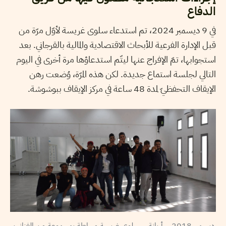
الدفاع
في 9 ديسمبر 2024، تم استدعاء سلوى غريسة لأوّل مرّة من
قبل الإدارة الفرعية للأبحاث الاقتصادية والمالية بالقرجاني. بعد
استجوابها، تمّ الإفراج عنها ليتّم استدعاؤها مرة أخرى في اليوم
التالي لجلسة استماع جديدة. لكن هذه المرّة، وُضعت رهن
الإيقاف التحفظيّ لمدة 48 ساعة في مركز الإيقاف ببوشوشة.
ديسمبر 2018 – أريانة – سلوى غريسة محاطة بمجموعة من الفنانين