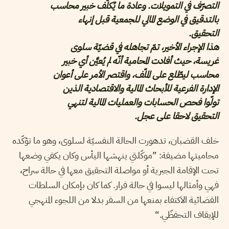
التصرّف في التمويلات. وعادة ما يُكلّف خبير محاسب
بالتدقيق في الوضع المالي للجمعية قبل إنهاء
التحقيق.
هذا الإجراء الأخير، تمّ تجاهله في قضيّة سلوى
غريسة، حيث أفادت المحامية أنّه لم يُعيَّن أي خبير
محاسب ليطّلع على الملّف، واقتصر الأمر على أعوان
الإدارة الفرعية للأبحاث المالية والاقتصادية الذين
تولّوا فحص الحسابات والعمليات المالية لتنهي
التحقيق لاحقا على عجل.
خلف القضبان، تدهورت الحالة النفسيّة لسلوى، وهو ما تؤكّده
محاميتها مضيفة: ”موكّلتي ينهشها اليأس وكان يكفي وضعها
تحت الإقامة الجبرية أو مواصلة التحقيق معها في حالة سراح،
فهي وأمثالها ليسوا في حالة فرار. كما كان بإمكان السلطات
القضائية الاكتفاء بمنعها من السفر بدلا من اللجوء المنهجي
للإيقاف التحفظّي.“