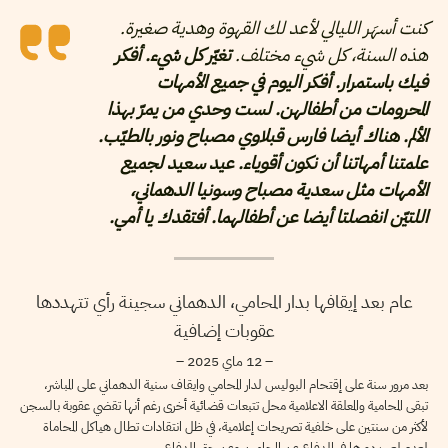
كنت أسهَر الليالي لأعد لك القهوة وهدية صغيرة.
هذه السنة، كل شيء مختلف.
تغيّر كل شيء. أفكر
فيك باستمرار. أفكر اليوم في جميع الأمهات
المحرومات من أطفالهن. لست وحدي من يمرّ بهذا
الألم. هناك أيضا فارس قبلاوي مصباح ونور بالطيّب.
علمتنا أمهاتنا أن نكون أقوياء. عيد سعيد لجميع
الأمهات مثل سعدية مصباح وسونيا الدهماني،
اللتيّن انفصلتا أيضا عن أطفالهما. أفتقدك يا أمي.
عام بعد إيقافها بدار المحامي، الدهماني سجينة رأي تتهددها
عقوبات إضافية
– 12 ماي 2025 –
بعد مرور سنة على إقتحام البوليس لدار المحامي وايقاف سنية الدهماني على المباشر،
تبقى المحامية والمعلقة الاعلامية محل تتبعات قضائية أخرى رغم أنها تقضي عقوبة بالسجن
لأكثر من سنتين على خلفية تصريحات إعلامية، في ظل انتقادات تطال هياكل المحاماة
لعدم لعب دورها في الدفاع عن المحامين وعن حق الدفاع.