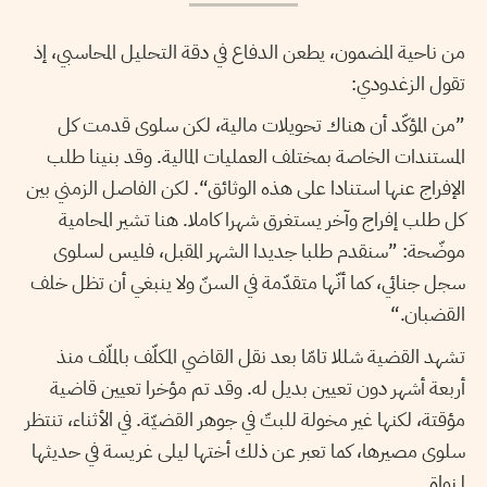
من ناحية المضمون، يطعن الدفاع في دقة التحليل المحاسبي، إذ
تقول الزغدودي:
”من المؤكّد أن هناك تحويلات مالية، لكن سلوى قدمت كل
المستندات الخاصة بمختلف العمليات المالية. وقد بنينا طلب
الإفراج عنها استنادا على هذه الوثائق“. لكن الفاصل الزمني بين
كل طلب إفراج وآخر يستغرق شهرا كاملا. هنا تشير المحامية
موضّحة: ”سنقدم طلبا جديدا الشهر المقبل، فليس لسلوى
سجل جنائي، كما أنّها متقدّمة في السنّ ولا ينبغي أن تظل خلف
القضبان.“
تشهد القضية شللا تامّا بعد نقل القاضي المكلّف بالملّف منذ
أربعة أشهر دون تعيين بديل له. وقد تم مؤخرا تعيين قاضية
مؤقتة، لكنها غير مخولة للبتّ في جوهر القضيّة. في الأثناء، تنتظر
سلوى مصيرها، كما تعبر عن ذلك أختها ليلى غريسة في حديثها
لـنواة.