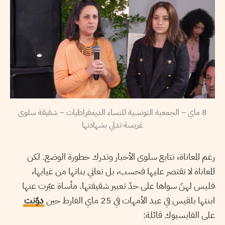
8 ماي – الجمعية التونسية للنساء الديمقراطيات – شقيقة سلوى
غريسة تدلي بشهادتها
رغم المعاناة، تتابع سلوى الأخبار وتدرك خطورة الوضع. لكن
المعاناة لا تقتصر عليها فحسب، بل تعاني بناتها من غيابها،
فليس لهنّ سواها على حدّ تعبير شقيقتها. مأساة عبّرت عنها
ابنتها بلقيس في عيد الأمهات في 25 ماي الفارط حين
دوّنت
على الفايسبوك قائلة: