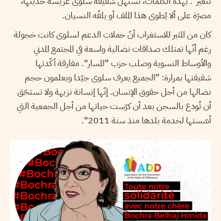
تتغير“. بهذه الكلمات، تستهلّ شقيقة سلوى غريسة حديثها،
مصرّة على ألا يُطوى هذا الملف أو يلفّه النسيان.
كان من المثير للاستغراب أنّ حملات الدعم لسلوى كانت خجولة
رغم أنّها تمتلك صداقات نضالية واسعة في المجتمع المدني
والأوساط النسوية وصلب حزب ”المسار“. مفارقة أكّدتها
شقيقتها بمرارة: ”الجميع يعرف سلوى جيّدا ويعلمون حجم
نضالها من أجل حقوق الإنسان. إنّها إنسانة نزيهة ولا تستحّق
أن تُودع بالسجن بعد أن كرّست حياتها من أجل الجمعية التي
أسّستها لخدمة بلدها منذ سنة 2011“.