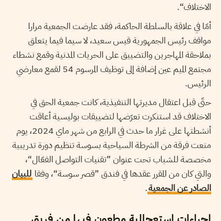
الاختلاف“.
أمّا في علاقة بالسلطة الحاكمة، فقد عارضت الجمعية مرارا
مواقف رئيس الجمهورية قيس سعيد، لا سيما فيما يتعلق
بملاحقة المهاجرين والتضييق على الحريات المدنية وقمع نشطاء
مجتمع الميم عين إضافة إلى توظيف المرسوم 54 لقمع معارضي
الرئيس.
حتّى قبل اعتقال مديرتها التنفيذية، كانت جمعية الحق في
الاختلاف قد استنكرت تعرّضها لتضييقات بوليسية أعاقت
أنشطتها على غرار ما حدث في الرابع من شهر ماي 2024، يوم
منعت فرقة من الشرطة السياحية بسوسة تنظيم دورة تدريبية
مخصصة للشباب تحت عنوان ”تقنيات التواصل الفعّال“،
والتي كان من المقرر عقدها في فندق ”قصر سوسة“، وفقا
للبيان
الصادر عن الجمعية
.
إجراءات استعجالية مطعون فيها من فريق