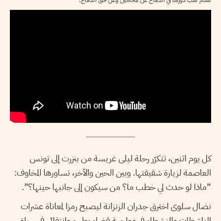
كل يوم اثنين، تتكرّر رحلة ليلى غريسة من بنزرت إلى تونس
العاصمة لزيارة شقيقتها. وبين الحين والآخر، تساورها المخاوف:
”ماذا لو حدث لي خطب ما؟ من سيكون إلى جانبها حينها؟”.
نضال سلوى اخترق جدران الزنزانة ليصبح رمزا لمعاناة عشرات
الناشطات والنشطاء في مواجهة قضاء بطيء وانتقائي في سياق