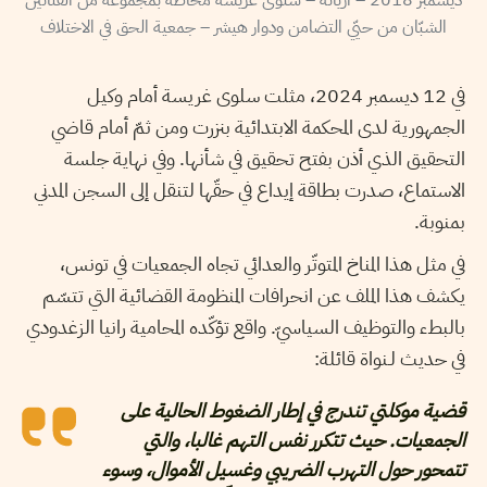
الشبّان من حيّي التضامن ودوار هيشر – جمعية الحق في الاختلاف
في 12 ديسمبر 2024، مثلت سلوى غريسة أمام وكيل
الجمهورية لدى المحكمة الابتدائية بنزرت ومن ثمّ أمام قاضي
التحقيق الذي أذن بفتح تحقيق في شأنها. وفي نهاية جلسة
الاستماع، صدرت بطاقة إيداع في حقّها لتنقل إلى السجن المدني
بمنوبة.
في مثل هذا المناخ المتوتّر والعدائي تجاه الجمعيات في تونس،
يكشف هذا الملف عن انحرافات المنظومة القضائية التي تتسّم
بالبطء والتوظيف السياسيّ. واقع تؤكّده المحامية رانيا الزغدودي
في حديث لـنواة قائلة:
قضية موكلتي تندرج في إطار الضغوط الحالية على
الجمعيات. حيث تتكرر نفس التهم غالبا، والتي
تتمحور حول التهرب الضريبي وغسيل الأموال، وسوء