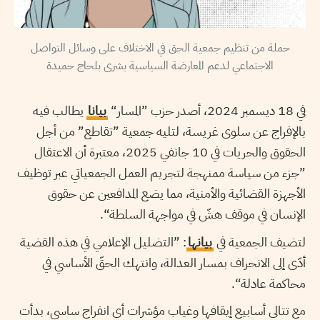
حملة من تنظيم جمعية الحق في الاختلاف على وسائل التواصل
الاجتماعي لدعم المعارضة السياسية بشرى بلحاج حميدة
في 18 ديسمبر 2024، أصدر حزب ”المسار“
بيانا
يطالب فيه
بالإفراج عن سلوى غريسة، لتليه جمعية ”تقاطع” من أجل
الحقوق والحريات في 10 جانفي 2025، معتبرة أن الاعتقال
”جزء من سياسة ممنهجة لتجريم العمل الجمعياتي عبر توظيف
الأجهزة القضائية والأمنية، مما يضع المدافعين عن حقوق
الإنسان في موقف هشّ في مواجهة السلطة“.
لتضيف الجمعية في
بيانها
: ”التضليل الإعلامي في هذه القضية
أدّى إلى الانحراف بمسار العدالة، وانتهك الحقّ الأساسي في
محاكمة عادلة“.
مع تتالي أسابيع إيقافها وغياب مؤشرات أي انفراج ساسي، بدأت