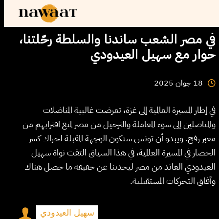
في مصر الشعب ساندنا والسلطة رحّلتنا،
حوار مع سهيل العيدودي
2025
جوان
18
في إطار المسيرة العالمية إلى غزة، تعرضت غالبية المناضلات
والمناضلين إلى سوء المعاملة والترحيل من مصر لمنع اقترابهم من
معبر رفح. ويبدو أن تونس ستكون الوجهة المقبلة لحراك كسر
الحصار في المسيرة العالمية، في هذا السياق التقت نواة سهيل
العيدودي العائد من مصر ليحدثنا عن حقيقة ما حصل هناك
وآفاق التحركات المستقبلية.
سهيل العيدودي