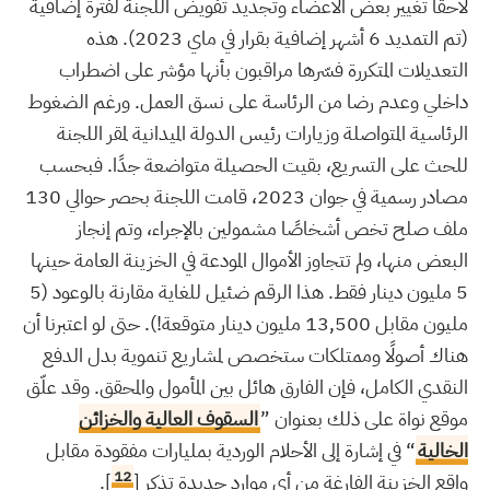
لاحقًا تغيير بعض الأعضاء وتجديد تفويض اللجنة لفترة إضافية
(تم التمديد 6 أشهر إضافية بقرار في ماي 2023). هذه
التعديلات المتكررة فسّرها مراقبون بأنها مؤشر على اضطراب
داخلي وعدم رضا من الرئاسة على نسق العمل. ورغم الضغوط
الرئاسية المتواصلة وزيارات رئيس الدولة الميدانية لمقر اللجنة
للحث على التسريع، بقيت الحصيلة متواضعة جدًا. فبحسب
مصادر رسمية في جوان 2023، قامت اللجنة بحصر حوالي 130
ملف صلح تخص أشخاصًا مشمولين بالإجراء، وتم إنجاز
البعض منها، ولم تتجاوز الأموال المودعة في الخزينة العامة حينها
5 مليون دينار فقط. هذا الرقم ضئيل للغاية مقارنة بالوعود (5
مليون مقابل 13,500 مليون دينار متوقعة!). حتى لو اعتبرنا أن
هناك أصولًا وممتلكات ستخصص لمشاريع تنموية بدل الدفع
النقدي الكامل، فإن الفارق هائل بين المأمول والمحقق. وقد علّق
موقع نواة على ذلك بعنوان ”
السقوف العالية والخزائن
الخالية
“ في إشارة إلى الأحلام الوردية بمليارات مفقودة مقابل
12
واقع الخزينة الفارغة من أي موارد جديدة تذكر [
].