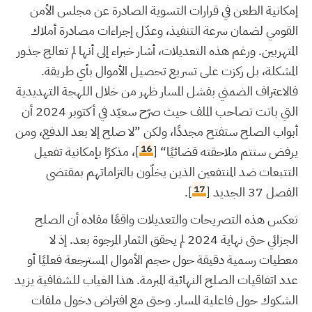
إمكانية الطعن في قرارات التسوية الصادرة عن مجلس الأمن
القومي لضمان سرعة التنفيذ، وعدّل إجراءات مصادرة أملاك
المتهربين. ورغم هذه التعديلات، أشار خبراء إلى أنها لم تعالج جذور
المشكلة، بل ركزت على تسريع تحصيل الأموال بأي طريقة.
فالاعتراف الضمني بفشل المسار ظهر من خلال اللهجة التهديدية
التي باتت تصاحب الملف حيث صرّح سعيّد في أكتوبر 2024 أن
أبواب الصلح ستفتح مجددًا، ولكن ”لا صلح إلا بعد الدفع، ومن
16
يرفض ستتم ملاحقته قضائيًا“ [
]، مذكرًا بإمكانية تفعيل
التتبعات ضد المنتفعين الذين يخلّون بالتزاماتهم بمقتضى
17
الفصل 37 الجديد [
].
تعكس هذه التصريحات والتعديلات واقعًا مفاده أن الصلح
الجزائي حتى نهاية 2024 لم يحقق الثمار المرجوة بعد. إذ لا
معطيات رسمية دقيقة حول حجم الأموال المسترجعة فعليًا أو
عدد اتفاقيات الصلح النهائية المبرمة. هذا الغياب للشفافية يزيد
الشكوك حول فاعلية المسار. وحتى مع افتراض دخول ملفات