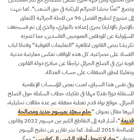
وتضع ”ثمنًا بخسًا للجرائم المرتكبة في حق الشعب“. كما نبهت
إلى مشروع لتنقيح الفصل 96 من المجلة الجزائية (المتعلق
بالإضرار بالإدارة) يجري إعداده بالتوازي، والذي إن تم فسيخفف
المسؤولية عن الموظفين العموميين الفاسدين، مما اعتبرته
تكريسًا بنص القانون لظاهرة ”التعليمات الفوقية“ وفتحًا لباب
الفساد على مصراعيه. كل هذه المواقف تعكس معارضة مدنية
قوية ترى في الصلح الجزائي تراجعًا عن مبادئ دولة القانون
وتغليبًا لمنطق الصفقات على حساب العدالة.
وفي نفس هذا السياق، لعبت بعض المؤسسات الإعلامية
المستقلة دورًا نقديًا مهمًا في تفكيك خطاب السلطة حول الصلح
الجزائي. موقع نواة قدم تغطية معمّقة عبر عدة مقالات تحليلية،
أبرزها مقال بعنوان ”
حلم سعيّد بمرسوم جديد ومصالحة
قديمة
“، أشار فيه إلى التقاطع الكبير بين مرسوم 2022 وقانون
المصالحة 2015 المسقَط. كما نشر تقارير عن تنقيح المرسوم
بعنوان ”
حتى لا تتحول أحلام الرئيس إلى كوابيس
“ مبرزًا