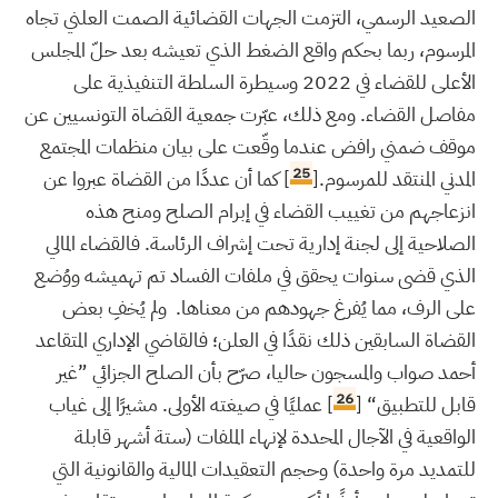
الصعيد الرسمي، التزمت الجهات القضائية الصمت العلني تجاه
المرسوم، ربما بحكم واقع الضغط الذي تعيشه بعد حلّ المجلس
الأعلى للقضاء في 2022 وسيطرة السلطة التنفيذية على
مفاصل القضاء. ومع ذلك، عبّرت جمعية القضاة التونسيين عن
موقف ضمني رافض عندما وقّعت على بيان منظمات المجتمع
25
المدني المنتقد للمرسوم.[
] كما أن عددًا من القضاة عبروا عن
انزعاجهم من تغييب القضاء في إبرام الصلح ومنح هذه
الصلاحية إلى لجنة إدارية تحت إشراف الرئاسة. فالقضاء المالي
الذي قضى سنوات يحقق في ملفات الفساد تم تهميشه ووُضع
على الرف، مما يُفرغ جهودهم من معناها. ولم يُخفِ بعض
القضاة السابقين ذلك نقدًا في العلن؛ فالقاضي الإداري المتقاعد
أحمد صواب والمسجون حاليا، صرّح بأن الصلح الجزائي ”غير
26
قابل للتطبيق“ [
] عمليًا في صيغته الأولى. مشيرًا إلى غياب
الواقعية في الآجال المحددة لإنهاء الملفات (ستة أشهر قابلة
للتمديد مرة واحدة) وحجم التعقيدات المالية والقانونية التي