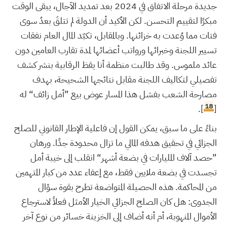
جديدة مرحلة الاتفاق في 2024 بعد تمديد الآجال، يبقى الوقت
مبكرًا لتقييم التحسن. لكن الأكيد أن الدولة لم تتلقَ بعدُ سوى
فتات مما وُعدت به خزائنها. وبالمقابل، تكبّد المال العام نفقات
تسيير اللجنة وخبرائها ورواتب أعضائها لمدة تقارب العامين دون
عائد ملموس. وقد طالبت منظمة أنا يقظ الرقابية بنشر كشف
تفصيلي لتكاليف اللجنة مقابل نتائجها الشحيحة، بهدف
مصارحة الشعب بفشل هذا المسار عوض بيع ”أمل زائف“ له
18
].
[
بناءً على ما سبق، يمكن القول إن فاعلية الإطار القانوني للصلح
الجزائي في تحقيق هدفه المالي ما تزال محدودة جدًا. ورهان
”حصد آلاف المليارات في بضعة أشهر“ انقلب إلى خيبة أمل
تجسدت في بضعة ملايين فقط، مع إعفاء عدد من كبار المتهمين
من المحاكمة. هذه الحصيلة المتواضعة تطرح بقوة سؤال
الجدوى: هل كان الصلح الجزائي الخيار الأمثل فعلاً لاسترجاع
الأموال المنهوبة، أم أنه أضاف إلى الخزينة خسائر من نوع آخر