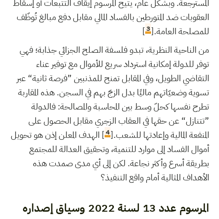
المسترجعة. وبشكل عام، يتيح المرسوم إيقاف التتبعات أو إسقاط
العقوبات ضد المتورطين بالفساد المالي مقابل دفع مبالغ تُوظّف
3
للمصلحة العامة.[
]
من الناحية النظرية، تبدو فلسفة الصلح الجزائي جذابة؛ فهي
توفر للدولة إمكانية استرداد سريع للأموال مع توفير عناء
التقاضي الطويل، وفي المقابل تمنح للمذنبين ”فرصة ثانية“ عبر
تسوية وضعيّاتهم ماليًا بدل الزجّ بهم في السجن. هذه المقاربة
تطرح نفسها كحلّ وسط بين المحاسبة والمصالحة: فالدولة
”تتنازل“ عن حقها في العقاب الزجري مقابل الحصول على
4
المنفعة المالية وإعادتها للشعب.[
] الهدف المعلن إذن هو تحويل
أموال الفساد إلى موارد للتنمية، وتحقيق العدالة للمجتمع
بطريقة أسرع وأكثر نجاعة. لكن إلى أي مدى صمدت هذه
الأهداف المثالية أمام واقع التنفيذ؟
المرسوم عدد 13 لسنة 2022 وسياق إصداره