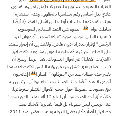
الثغرات التقنية والدستورية للتعديلات (مثل تمريرها كقانون
عادي بدل أساسي رغم مساسها بالحقوق، وعدم استشارة
هيئات كمحكمة المحاسبات أو المجلس الأعلى للقضاء). أيضًا
30
سلطت نواة [
] الضوء على البُعد السياسي للموضوع،
فاعتبرت البرلمان الجديد مجرد ”غرفة تسجيل أو ديوان لدى
الرئيس“ لإقرار مبادراته دون نقاش. ولفتت إلى أن إصرار سعيّد
على الصلح الجزائي مردّه حاجته لتمويل مشروعه الاقتصادي
(الشركات الأهلية) عبر أموال التسويات. هذا الربط أوضح أن
فشل الصلح يعني فشل جزء من رؤية الرئيس الاقتصادية، مما
31
يفسر حدة خطابه ضد من “يعرقلون“ المسار.[
] إعلاميون
آخرون انتقدوا أيضًا جانبًا اتصاليًا، حيث اعتبروا أن الرئيس ربما
بيع معلومات مغلوطة حول حجم الأموال المنتظر استرجاعها.
مثلاً، علّق أحد الصحفيين بأن المبلغ 12 ألف مليار الذي يتحدث
عنه الرئيس ليس سيولة، بل قيمة تقديرية لأملاك تمت
مصادرتها أصلًا وأدار بعضها الدولة وباعت بعضها منذ 2011؛