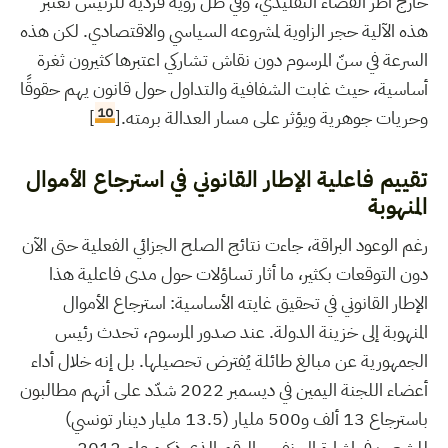
خارج أطر القضاء التقليدي، وفي ظل رؤية فردية للرئيس تعتبر
هذه الآلية حجر الزاوية لمشروعه السياسي والاقتصادي. لكن هذه
السرعة في سنّ المرسوم دون نقاش تشاركي اعتبرها كثيرون
ثغرة
أساسية
، حيث غابت الشفافية والتداول حول قانون يهم حقوقًا
10
وحريات جوهرية ويؤثر على مسار العدالة برمته.[
]
تقييم فاعلية الإطار القانوني في استرجاع الأموال
المنهوبة
رغم الوعود البراقة، جاءت نتائج الصلح الجزائي الفعلية حتى الآن
دون التوقعات بكثير، ما أثار تساؤلات حول مدى فاعلية هذا
الإطار القانوني في تحقيق غايته الأساسية: استرجاع الأموال
المنهوبة إلى خزينة الدولة. عند صدور المرسوم، تحدث رئيس
الجمهورية عن مبالغ طائلة يُفترض تحصيلها. بل إنه خلال أداء
أعضاء اللجنة اليمين في ديسمبر 2022 شدّد على أنهم مطالبون
باسترجاع 13 ألف و500 مليار (13.5 مليار دينار تونسي)
للشعب في إشارة إلى نفس الرقم الذي ذكره عام 2012