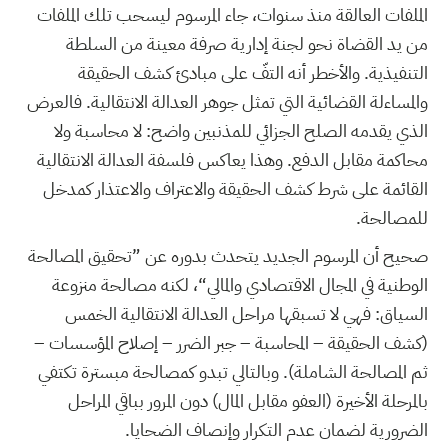
الملفات العالقة منذ سنوات، جاء المرسوم ليسحب تلك الملفات
من يد القضاة نحو لجنة إدارية صرفة معينة من السلطة
التنفيذية. والأخطر أنه التفّ على مبادئ كشف الحقيقة
والمساءلة القضائية التي تمثل جوهر العدالة الانتقالية. فالعرض
الذي يقدمه الصلح الجزائي للمذنبين واضح: لا محاسبة ولا
محاكمة مقابل الدفع. وهذا يعاكس فلسفة العدالة الانتقالية
القائمة على شرط كشف الحقيقة والاعتراف والاعتذار كمدخل
للمصالحة.
صحيح أن المرسوم الجديد يتحدث بدوره عن ”تحقيق المصالحة
الوطنية في المجال الاقتصادي والمالي“، لكنه مصالحة منزوعة
السياق: فهي لا تسبقها مراحل العدالة الانتقالية الخمس
(كشف الحقيقة – المحاسبة – جبر الضرر – إصلاح المؤسسات –
ثم المصالحة الشاملة). وبالتالي تبدو كمصالحة مبسترة تكتفي
بالمرحلة الأخيرة (العفو مقابل المال) دون المرور بباقي المراحل
الضرورية لضمان عدم التكرار وإنصاف الضحايا.