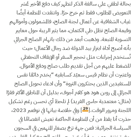
بحالة لطفي علي سالفة الذكر لتظهر كيف دفع الأخير عُشر
التعويض المطلوب فقط ثم خرج حرًا. وانتقدت المنظمة أيضًا
غياب الشفافية عن أعمال لجنة الصلح، فالمشمولون وأموالهم
وقيمة الصلح تظل طي الكتمان، مما يثير الريبة حول معايير
التسوية المتبعة. وذهبت أبعد من ذلك باتهام الصلح الجزائي
بأنه أصبح أداة ابتزاز بيد الدولة ضد رجال الأعمال؛ حيث
تُستخدم إجراءات مثل تحجير السفر أو الإيقاف التحفظي
للضغط عليهم من أجل تقديم طلب صلح ودفع الأموال.
واعتبرت أن نظام قيس سعيّد كسابقيه “يخدم دائمًا نفس
المستفيدين الذين يحتكرون الثروة“ وأن ادعاء تحويل الصلح
الجزائي إلى روبن هود هو كلام أجوف، بدليل أن المناطق الأكثر فقرًا
(مثال: معتمدية حاسي الفريد) لم تلحظ أي تحسن رغم تشكيل
29
اللجنة ومرور الوقت.[
] وفي خلاصة بيانها في نوفمبر 2023،
حذرت أنا يقظ من أن المنظومة الحاكمة تعيش انفصامًا في
السياسة الجزائية: فمن جهة تزجّ بصغار المتهمين في السجون
حتى تختنق، ومن جهة أخرى تسعى للتصالح مع كبار الفاسدين