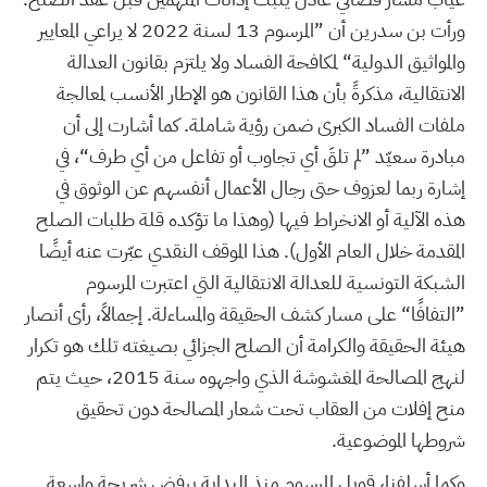
ورأت بن سدرين أن ”المرسوم 13 لسنة 2022 لا يراعي المعايير
والمواثيق الدولية“ لمكافحة الفساد ولا يلتزم بقانون العدالة
الانتقالية، مذكرةً بأن هذا القانون هو الإطار الأنسب لمعالجة
ملفات الفساد الكبرى ضمن رؤية شاملة. كما أشارت إلى أن
مبادرة سعيّد ”لم تلقَ أي تجاوب أو تفاعل من أي طرف“، في
إشارة ربما لعزوف حتى رجال الأعمال أنفسهم عن الوثوق في
هذه الآلية أو الانخراط فيها (وهذا ما تؤكده قلة طلبات الصلح
المقدمة خلال العام الأول). هذا الموقف النقدي عبّرت عنه أيضًا
الشبكة التونسية للعدالة الانتقالية التي اعتبرت المرسوم
”التفافًا“ على مسار كشف الحقيقة والمساءلة. إجمالاً، رأى أنصار
هيئة الحقيقة والكرامة أن الصلح الجزائي بصيغته تلك هو تكرار
لنهج المصالحة المغشوشة الذي واجهوه سنة 2015، حيث يتم
منح إفلات من العقاب تحت شعار المصالحة دون تحقيق
شروطها الموضوعية.
وكما أسلفنا، قوبل المرسوم منذ البداية برفض شريحة واسعة