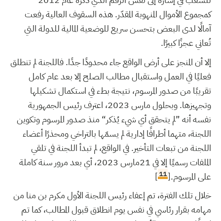
كمجموع الأموال المنهوبة المقدّر. هذه السقوف العالية رفعت
آمالًا لدى البعض بتحسن سريع للوضعية المالية للدولة التي
تُعاني عجزًا كبيرًا.
إلا أن المنجز على أرض الواقع جاء محدودًا جدًا. فاللجنة لم تنطلق
فعليًا في العمل واستقبال مطالب الصلح إلا بعد عام كامل
تقريبًا من صدور المرسوم، نتيجة بطء في استكمال تشكيلها
وتجهيزها. وبحلول مارس 2023، اعترف رئيس الجمهورية
نفسه أنه ”لم يتحقق أي شيء يُذكر“ منذ صدور المرسوم وتكوين
اللجنة، متهما أطرافًا إدارية لم يسمّها بالتراخي ومحذرًا أعضاء
اللجنة من تبعات التأخير. في الواقع، لم تبدأ اللجنة في تلقي
الملفات رسميًا إلا في 21مارس 2023، أي بعد مرور سنة كاملة
11
على المرسوم.[
]
خلال تلك الفترة، تم إعفاء رئيس اللجنة الأول مكرم بن منا من
مهامه بقرار رئاسي في نفس يوم انطلاق قبول المطالب، كما تم