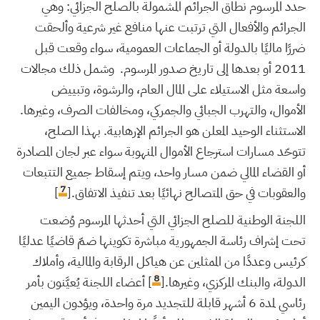
حدد المرسوم نطاق الجرائم المشمولة بالصلح الجزائي: وهي
الجرائم والأفعال التي ترتبت عنها منافع غير شرعية وألحقت
ضررًا ماليًا بالدولة أو الجماعات العمومية، سواء وقعت قبل
2011 أو بعدها إلى تاريخ صدور المرسوم. وشمل ذلك مجالات
واسعة مثل الاستيلاء على المال العام، والرشوة، وتبييض
الأموال، والتهرب الجبائي والجمركي، ومخالفات الصرف، وغيرها.
الاستثناء الوحيد المعلن هو الجرائم الإرهابية. بهذا الصلح،
تتوحّد مسارات استرجاع الأموال المنهوبة سواء عبر لجان المصادرة
أو القضاء المالي ضمن مسار واحد، ويتم إسقاط جميع التتبعات
7
والعقوبات في حق المتصالح نهائيًا بعد تنفيذ الاتفاق.[
]
اللجنة الوطنية للصلح الجزائي التي أحدثها المرسوم وُضعت
تحت إشراف رئاسة الجمهورية مباشرة تكوينها ضمّ قاضيًا عدليًا
كرئيس وعددًا من الممثلين عن هياكل الرقابة والمالية، وأملاك
8
الدولة، والبنك المركزي، وغيرها.[
] أعضاء اللجنة يُعيَّنون بأمر
رئاسي لمدة 6 أشهر قابلة للتجديد مرة واحدة، ويؤدون اليمين