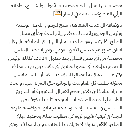
مفصلة عن أعمال اللجنة وحصيلة الأموال والمشاريع، لطمأنه
33
الرأي العام وكسب ثقته في المسار [
].
بالإضافة الى غياب الشفافية، يمنح المرسوم اللجنة الوطنية
ورئيس الجمهورية سلطات تقديرية واسعة جداً في مسار
الصلح. فالرئيس هو صاحب القرار النهائي في المصادقة على كل
اتفاق صلح عبر مجلس الأمن القومي، وقرارات هذا المجلس
محصّنة من أي طعن قضائي بعد تعديل 2024. كذلك لرئيس
الجمهورية إعفاء أي عضو لجنة في أي وقت دون تبرير، مما قد
يؤثر على استقلالية أعضائها إن وُجدت. كما أن اللجنة نفسها
مخوّلة بطلب كل المعلومات والوثائق حتى السرية منها، واتخاذ
ما تراه مناسبًا في تقدير حجم الأموال المستوجبة أو المشاريع
المعادلة لها. هذه الصلاحيات المفتوحة أثارت التخوف من
التسييس والتعسف. إذ لا توجد معايير قانونية واضحة ملزمة
للجنة في كيفية تقييم ثروة كل مطلوب صلح وتحديد مبلغ
الصلح. فالأمر متروك لاجتهادات اللجنة وخبرائها، مما قد يؤدي