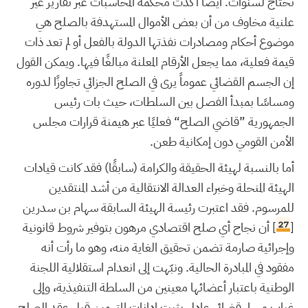
تحتاج لسنوات. أيضًا أكدت محكمة المحاسبات عبر تقارير غير
علنية مخاوف من أن بعض الأموال المستهدفة بالصلح هي
موضوع أحكام ومصادرات نفذتها الدولة بالفعل أو لم تعد ذات
قيمة فعلية، مما يجعل الأرقام المعلنة مبالغًا فيها. ويمكن القول
إن الجسم القضائي عموماً يرى في الصلح الجزائي تجاوزًا لدوره
ومساسًا بمبدأ الفصل بين السلطات، حيث بات رئيس
الجمهورية ”قاضي الصلح“ فعليًا عبر هيمنة قرارات مجلس
الأمن القومي دون إمكانية طعن.
أما بالنسبة لهيئة الحقيقة والكرامة (سابقًا) فقد كانت قيادات
الهيئة المنحلة وخبراء العدالة الانتقالية من أشد المنتقدين
للمرسوم. فقد اعتبرت رئيسة الهيئة السابقة سهام بن سدرين
27
[
] أن نجاح أي صلح اقتصادي مرهون بتوفير شروط قانونية
وإجرائية صارمة تضمن تحقيق الغاية منه، وهو ما رأت أنه
مفقود في المبادرة الحالية. ونبّهت إلى انعدام استقلالية اللجنة
الوطنية باعتبار أعضائها معينين من السلطة التنفيذية، وإلى
غياب مسار قضائي عادل يثبت إدانات المتهمين قبل عقد الصلح.