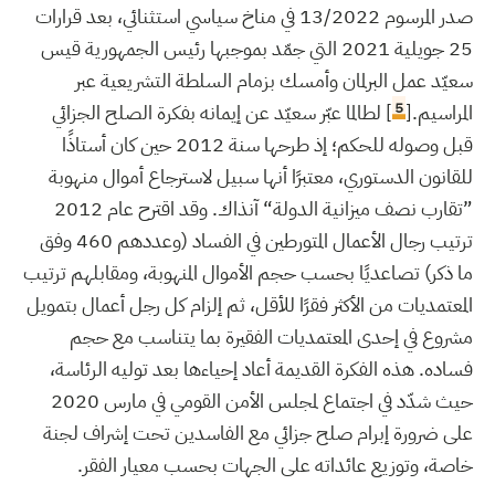
صدر المرسوم 13/2022 في مناخ سياسي استثنائي، بعد قرارات
25 جويلية 2021 التي جمّد بموجبها رئيس الجمهورية قيس
سعيّد عمل البرلمان وأمسك بزمام السلطة التشريعية عبر
5
المراسيم.[
] لطالما عبّر سعيّد عن إيمانه بفكرة الصلح الجزائي
قبل وصوله للحكم؛ إذ طرحها سنة 2012 حين كان أستاذًا
للقانون الدستوري، معتبرًا أنها سبيل لاسترجاع أموال منهوبة
”تقارب نصف ميزانية الدولة“ آنذاك. وقد اقترح عام 2012
ترتيب رجال الأعمال المتورطين في الفساد (وعددهم 460 وفق
ما ذكر) تصاعديًا بحسب حجم الأموال المنهوبة، ومقابلهم ترتيب
المعتمديات من الأكثر فقرًا للأقل، ثم إلزام كل رجل أعمال بتمويل
مشروع في إحدى المعتمديات الفقيرة بما يتناسب مع حجم
فساده. هذه الفكرة القديمة أعاد إحياءها بعد توليه الرئاسة،
حيث شدّد في اجتماع لمجلس الأمن القومي في مارس 2020
على ضرورة إبرام صلح جزائي مع الفاسدين تحت إشراف لجنة
خاصة، وتوزيع عائداته على الجهات بحسب معيار الفقر.