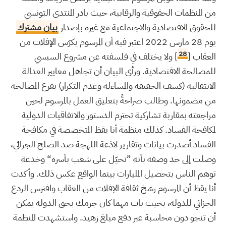
من المنظمات الحقوقية والرقابية، حيث بادر المنتدى التونسي
للحقوق الاقتصادية والاجتماعية مع غيره بإصدار
بيان مشترك
يوم 28 مارس 2022 اعتبر فيه أن المرسوم يكرّس الإفلات من
28
العقاب [
] ولا يختلف في فلسفته عن مشروع السبسي
للمصالحة الاقتصادية. ورأى البيان أن تجاهل معايير العدالة
الانتقالية (كشف الحقيقة والمساءلة وعدم التكرار) يفرغ المصالحة
من مضمونها. وطالب صراحةً بتعليق العمل بالمرسوم لحين
مراجعته بمقاربة تشاركية تحترم الدستور والاتفاقيات الدولية
لمكافحة الفساد. كذلك منظمة أنا يقظ المتخصصة في مكافحة
الفساد أصدرت بيانات وتقارير لاذعة اللهجة ضد الصلح الجزائي،
وصلت إلى حد وصفه بأنه ”تحيّل على شعب بأسره“ وخدعة
توهم الناس بتحصيل المليارات بينما الواقع عكس ذلك. وأكدت
أنا يقظ أن المرسوم رسّخ ثقافة الإفلات من العقاب وافترس الردع
الجزائي للدولة، بحيث بات مهما كان جرمك بحق الدولة يمكن
أن تنجو دون محاسبة عبر دفع مبلغ زهيد. واستشهدت المنظمة