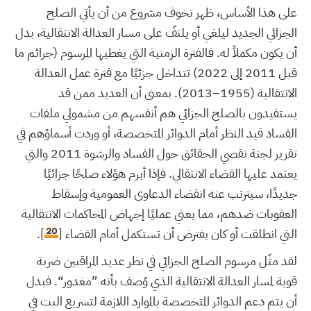
على هذا الأساس، ظهر تخوف مشروع من أن يأتي الصلح
الجزائي الجديد ليلغي أو يلتفّ على مسار العدالة الانتقالية، بدل
أن يكون مكملاً له. فالفترة الزمنية التي يغطيها المرسوم (جرائم ما
قبل 2011 إلى 2022) تتداخل جزئيًا مع فترة عمل العدالة
الانتقالية (1955–2013). بمعنى أن العديد ممن قد
يستفيدون بالصلح الجزائي هم أنفسهم من مشمولي ملفات
الفساد قيد النظر أمام الدوائر المتخصصة، أو وردت أسماؤهم في
تقرير لجنة تقصي الحقائق حول الفساد والرشوة 2011 والتي
يعتمد عليها القضاء الانتقالي. فإذا أبرم هؤلاء صلحًا جزائيًا
جديدًا، سيترتب عنه انقضاء الدعاوى العمومية وإسقاط
العقوبات ضدهم، مما يعني عمليًا إجهاض المحاكمات الانتقالية
20
التي انطلقت أو كان يفترض أن تستكمل أمام القضاء [
].
لقد مثّل مرسوم الصلح الجزائي في نظر عديد المراقبين ضربة
قوية لمسار العدالة الانتقالية الذي وُصف بأنه ”مغدور“. فبدل
أن يتم دعم الدوائر المتخصصة بالموارد اللازمة لتسريع البت في