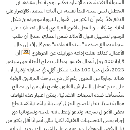
السيولة النقدية. هذه الإشارة تعكس وجهة نظر مفادها أن
التعطيل ليس سببه المبدأ نفسه، بل آليات التنفيذ، كالإصرار على
الدفع نقدًا رغم أن الكثير من الأموال المنهوبة موجودة في شكل
أملاك وشركات. وبالفعل، اقترح العرفاوي إدخال تعديلات على
المرسوم لتسهيل قبول الأملاك ضمن الصلح، معتبرًا أن طلب
سيولة بمبالغ ضخمة “استحالة مادية“ ويعرقل إقبال رجال
32
الأعمال. كذلك نقلت إذاعة موزاييك عن العرفاوي [
] أن
قرابة 400 رجل أعمال تقدموا بمطالب صلح للّجنة حتى سبتمبر
2023، قُبل منها 100 طلب بشكل أوّلي، في محاولة لإظهار أن
هناك تجاوبًا من المعنيين رغم كل شيء. وحثّ العرفاوي البقية
على عدم تعطيل المسار لأن القانون واضح بأن من لن يصالح
ستُستأنف ضده التتبعات القضائية. يمكن اعتبار هذه المواقف
موالية نسبيًا تنظر للصلح الجزائي كوسيلة براغماتية لاسترجاع
بعض الأموال بسرعة، وتدعو لإعطاء ثقة للجنة وتسوياتها مع
إجراء بعض التحسينات التقنية. لكنها تبقى أصواتًا أقل بكثير من
تيار الرفض الحقوقي الذي هيمن على المشهد المدني منذ البداية.