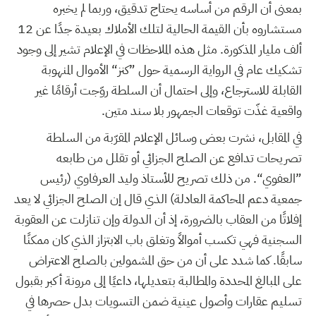
بمعنى أن الرقم من أساسه يحتاج تدقيق، وربما لم يخبره
مستشاروه بأن القيمة الحالية لتلك الأملاك بعيدة جدًا عن 12
ألف مليار المذكورة. مثل هذه الملاحظات في الإعلام تشير إلى وجود
تشكيك عام في الرواية الرسمية حول ”كنز“ الأموال المنهوبة
القابلة للاسترجاع، وإلى احتمال أن السلطة روّجت أرقامًا غير
واقعية غذّت توقعات الجمهور بلا سند متين.
في المقابل، نشرت بعض وسائل الإعلام المقرّبة من السلطة
تصريحات تدافع عن الصلح الجزائي أو تقلل من طابعه
”العفوي“. من ذلك تصريح للأستاذ وليد العرفاوي (رئيس
جمعية دعم المحاكمة العادلة) الذي قال إن الصلح الجزائي لا يعد
إفلاتًا من العقاب بالضرورة، إذ أن الدولة وإن تنازلت عن العقوبة
السجنية فهي تكسب أموالاً وتغلق باب الابتزاز الذي كان ممكنًا
سابقًا. كما شدد على أن من حق المشمولين بالصلح الاعتراض
على المبالغ المحددة والمطالبة بتعديلها، داعيًا إلى مرونة أكبر بقبول
تسليم عقارات وأصول عينية ضمن التسويات بدل حصرها في