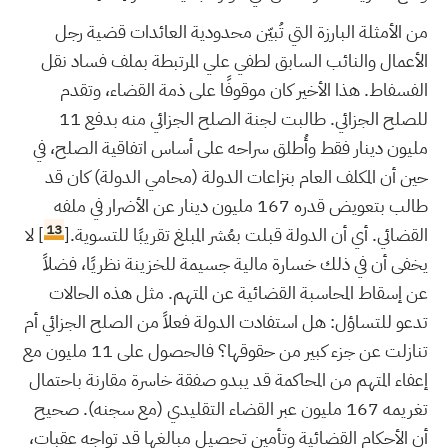
من الأمثلة البارزة التي تُبيّن محدودية العائدات قضية رجل
الأعمال والنائب السابق لطفي علي المرتبطة بملف فساد نقل
الفسفاط. هذا الأخير كان موقوفًا على ذمة القضاء، وتقدم
للصلح الجزائي. طالبت لجنة الصلح الجزائي منه بدفع 11
مليون دينار فقط وأُطلق سراحه على أساس اتفاقية الصلح، في
حين أن المكلف العام بنزاعات الدولة (محامي الدولة) كان قد
طالب بتعويض قدره 167 مليون دينار عن الأضرار في ملفه
13
القضائي. أي أن الدولة قبلت بعُشر المبلغ تقريبًا للتسوية.[
] لا
يخفى أن في ذلك خسارة مالية جسيمة للخزينة نظريًا، فضلاً
عن إسقاط المحاسبة القضائية عن المتهم. مثل هذه الحالات
تدعو للتساؤل: هل استفادت الدولة فعلاً من الصلح الجزائي أم
تنازلت عن جزء كبير من حقوقها؟ فالحصول على 11 مليون مع
إعفاء المتهم من المحاكمة قد يبدو صفقة خاسرة مقارنة باحتمال
تغريمه 167 مليون عبر القضاء التقليدي (مع سجنه). صحيح
أن الأحكام القضائية وتأمين تحصيل مبالغها قد تواجه عقبات،