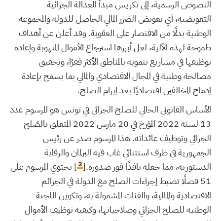
النصوص الرسمية، إلى تكريس مبدأ العدالة الجزائية
التعويضية، أي تعويض الضرر المالي الحاصل للدولة والمجموعة
الوطنية بدلًا من الاقتصار على العقوبة. وقد أعلن عن أهداف
طموحة لهذه الآلية، لعل أبرزها استرجاع الأموال المنهوبة وإعادة
توظيفها في مشاريع تنموية بالمناطق الأكثر فقرًا، وتحقيق
مصالحة وطنية في المجال الاقتصادي والمالي
بما يسمح بإعادة
إدماج المخالفين اقتصاديًا بعد إبرام الصلح.
الأساس القانوني الحالي للصلح الجزائي في تونس هو المرسوم عدد
13 لسنة 2022 المؤرخ في 20 مارس 2022 المتعلق بالصّلح
الجزائي وتوظيف عائداته. هذا المرسوم صدر عن رئيس
الجمهورية في ظرف استثنائي غاب فيه البرلمان والرقابة
2
الدستورية، مما جعله نافذًا فور صدوره.[
] يحتوي المرسوم على
51 فصلًا تضبط إجراءات الصلح مع الدولة في الجرائم
الاقتصادية والمالية، والفئات المشمولة به، وتكوين اللجنة
الوطنية للصلح الجزائي وصلاحياتها، وكيفية توظيف الأموال