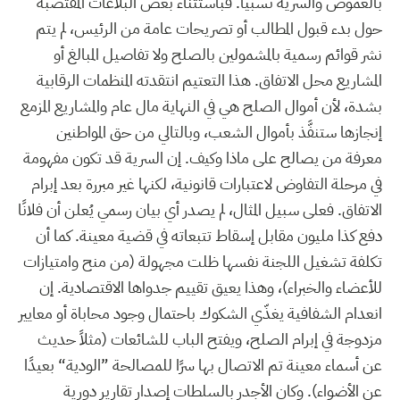
بالغموض والسرية نسبياً. فباستثناء بعض البلاغات المقتضبة
حول بدء قبول المطالب أو تصريحات عامة من الرئيس، لم يتم
نشر قوائم رسمية بالمشمولين بالصلح ولا تفاصيل المبالغ أو
المشاريع محل الاتفاق. هذا التعتيم انتقدته المنظمات الرقابية
بشدة، لأن أموال الصلح هي في النهاية مال عام والمشاريع المزمع
إنجازها ستنفَّذ بأموال الشعب، وبالتالي من حق المواطنين
معرفة من يصالح على ماذا وكيف. إن السرية قد تكون مفهومة
في مرحلة التفاوض لاعتبارات قانونية، لكنها غير مبررة بعد إبرام
الاتفاق. فعلى سبيل المثال، لم يصدر أي بيان رسمي يُعلن أن فلانًا
دفع كذا مليون مقابل إسقاط تتبعاته في قضية معينة. كما أن
تكلفة تشغيل اللجنة نفسها ظلت مجهولة (من منح وامتيازات
للأعضاء والخبراء)، وهذا يعيق تقييم جدواها الاقتصادية. إن
انعدام الشفافية يغذّي الشكوك باحتمال وجود محاباة أو معايير
مزدوجة في إبرام الصلح، ويفتح الباب للشائعات (مثلاً حديث
عن أسماء معينة تم الاتصال بها سرًا للمصالحة ”الودية“ بعيدًا
عن الأضواء). وكان الأجدر بالسلطات إصدار تقارير دورية