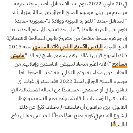
في 20 مارس 2022، يوم عيد الاستقلال، أصدر سعيّد حزمة
مراسيم من بينها مرسوم الصلح الجزائي، في رسالة رمزية بأنه
”استقلال جديد“ للموارد المنهوبة وولادة لـ”جمهورية جديدة
تقوم على الحرية والعدل“ على حد تعبيره. المرسوم الجديد بدا
في جوهره نسخة منقحة من مشروع قانون المصالحة الاقتصاديّة
الذي اقترحه
الرئيس الأسبق الباجي قائد السبسي
سنة 2015.
ذلك المشروع قوبل آنذاك برفض شعبي واسع (حراك ”
مانيش
مسامح
“) لأنه اعتُبر مدخلًا لتبييض الفاسدين وإفلاتهم من
العقاب دون محاسبة، وتم التخلي عنه تحت الضغط. أما
مرسوم الصلح الجزائي لسنة 2022 فقد صدر في غياب أي
نقاش برلماني أو مجتمعي، مستفيدًا من الحالة الاستثنائية التي
غابت فيها المؤسسات الرقابية. ورغم تغيير التسمية والإطار
القانوني، يرى مراقبون أن فلسفته لم تختلف كثيرًا عن ذلك
المشروع القديم في كونه يمنح عفوًا مبطنًا للمذنبين مقابل دفع
6
المال.[
]