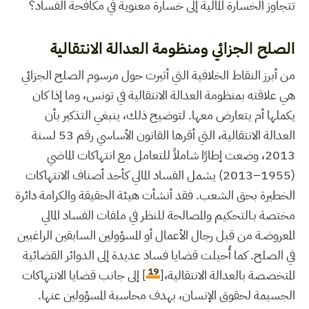
تتجاوز الخسارة المالية إلى خسارة معنوية في مكافحة الفساد؟
الصلح الجزائي ومنظومة العدالة الانتقالية
من أبرز النقاط الخلافية التي أثيرت حول مرسوم الصلح الجزائي
هي علاقته بمنظومة العدالة الانتقالية في تونس، وما إذا كان
يكملها أم يتعارض معها. لتوضيح ذلك، ينبغي التذكير بأن
العدالة الانتقالية، التي أقرها القانون الأساسي رقم 53 لسنة
2013، وضعت إطارًا شاملاً للتعامل مع انتهاكات الماضي
(1955–2013) يشمل الفساد المالي كأحد أصناف الانتهاكات
الخطيرة بحق الشعب. فقد أنشأت هيئة الحقيقة والكرامة دائرة
مختصة بـالتحكيم والمصالحة للنظر في ملفات الفساد المالي
المعروضـة من قبل رجال الأعمال أو المسؤولين السابقين الراغبين
في الصلح. كما أُحيلت قضايا فساد عديدة إلى الدوائر القضائية
19
المتخصصة بالعدالة الانتقالية،[
] إلى جانب قضايا الانتهاكات
الجسيمة لحقوق الإنسان، بهدف محاسبة المسؤولين عنها.