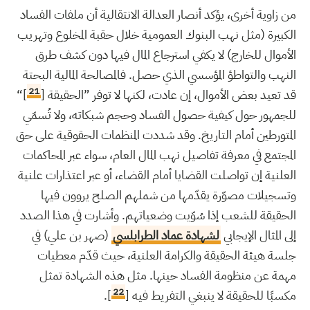
من زاوية أخرى، يؤكد أنصار العدالة الانتقالية أن ملفات الفساد
الكبيرة (مثل نهب البنوك العمومية خلال حقبة المخلوع وتهريب
الأموال للخارج) لا يكفي استرجاع المال فيها دون كشف طرق
النهب والتواطؤ المؤسسي الذي حصل. فالمصالحة المالية البحتة
21
قد تعيد بعض الأموال، إن عادت، لكنها لا توفر ”الحقيقة [
]“
للجمهور حول كيفية حصول الفساد وحجم شبكاته، ولا تُسمّي
المتورطين أمام التاريخ. وقد شددت المنظمات الحقوقية على حق
المجتمع في معرفة تفاصيل نهب المال العام، سواء عبر المحاكمات
العلنية إن تواصلت القضايا أمام القضاء، أو عبر اعتذارات علنية
وتسجيلات مصوّرة يقدّمها من شملهم الصلح يروون فيها
الحقيقة للشعب إذا سُوّيت وضعياتهم. وأشارت في هذا الصدد
إلى المثال الإيجابي
لشهادة عماد الطرابلسي
(صهر بن علي) في
جلسة هيئة الحقيقة والكرامة العلنية، حيث قدّم معطيات
مهمة عن منظومة الفساد حينها. مثل هذه الشهادة تمثل
22
مكسبًا للحقيقة لا ينبغي التفريط فيه [
].