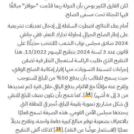
لكن الفارق الكبير يوحي بأن الدولة ربما قدّمت ”حوافز“ مبالغًا
فيها للجناة تحت مسمى الصلح.
أمام بطء النتائج، اضطرت السلطة إلى إدخال تعديلات تشريعية
على إطار الصلح الجزائي لمحاولة تدارك التعثر. ففي جانفي
2024 صادق مجلس نواب الشعب (المنتخب حديثًا) على
قانون عدد 3 لسنة 2024 بتنقيح المرسوم 13/2022. هذا
التنقيح الذي طلبت الرئاسة استعجال النظر فيه تضمّن
إجراءات لتبسيط التسويات، منها إقرار إمكانية الصلح الوقتي،
حيث يسمح للطالب بأن يدفع 50% من المبلغ المستوجب
ويُفرج عنه مؤقتًا مع الالتزام بدفع الباقي خلال فترة (تم تمديدها
14
من 3 إلى 6 أشهر) [
]. كما سُمح بأن يكون نصف المبلغ المتبقي
في شكل مشاريع تنموية بقيمة المبلغ، تُنجز في المنطقة التي
يحددها مجلس الأمن القومي. هذه الصيغة تسمح فعليًا
بالاعتراف بصعوبة توفير مبالغ كبيرة دفعة واحدة، وتقترح بديلاً
15
عمليًا (الاستثمار عوضًا عن النقد).[
] كذلك ألغى التنقيح