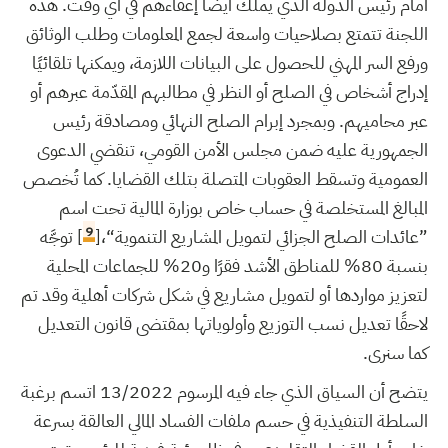
أمام رئيس الدولة الذي يملك أيضًا إعفاءهم في أي وقت. هذه
اللجنة تتمتع بصلاحيات واسعة لجمع المعلومات وطلب الوثائق
ورفع السر المهني للحصول على البيانات اللازمة، ويمكنها تلقائيًا
إدراج أشخاص في الصلح أو النظر في مطالبهم المقدّمة عبرهم أو
عبر محاميهم. وبمجرد إبرام الصلح النهائي ومصادقة رئيس
الجمهورية عليه ضمن مجلس الأمن القومي، تنقضي الدعوى
العمومية وتسقط العقوبات المتصلة بتلك القضايا. كما تُخصص
المبالغ المستخلصة في حساب خاص بوزارة المالية تحت اسم
9
”عائدات الصلح الجزائي لتمويل المشاريع التنموية“،[
] توجَّه
بنسبة 80% للمناطق الأشد فقرًا و20% للجماعات المحلية
لتعزيز مواردها أو لتمويل مشاريع في شكل شركات أهلية وقد تم
لاحقًا تعديل نسب التوزيع وأولوياتها بمقتضى قانون التعديل
كما سنرى.
يتضح أن السياق الذي جاء فيه المرسوم 13/2022 اتسم برغبة
السلطة التنفيذية في حسم ملفات الفساد المالي العالقة بسرعة