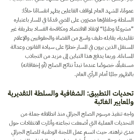
عمومًا، المشهد العام لمواقف الفاعلين يظهر انقسامًا حادًا:
السلطة وحلفاؤها مصرّون على المضي قدمًا في المسار باعتباره
”مشروعًا وطنيًا“ لإنقاذ الاقتصاد ومكافحة الفساد بطريقة غير
تقليدية، يقابله طيف واسع من القضاة والحقوقيين والإعلام
المستقل الذين يرون في المسار خطرًا على سيادة القانون وعدالة
المساءلة. وربما يدفع هذا التباين إلى مزيد من التجاذب
مستقبلًا، خصوصًا عندما تبدأ نتائج الصلح (أو إخفاقاته)
بالظهور جليًا أمام الرأي العام.
تحديات التطبيق: الشفافية والسلطة التقديرية
والمعايير الغائبة
واجه تنفيذ مرسوم الصلح الجزائي منذ انطلاقه جملة من
التحديات العملية التي أضعفت نجاعته وأثارت الانتقادات حول
مدى نزاهته. حيث اتسم عمل اللجنة الوطنية للصلح الجزائي