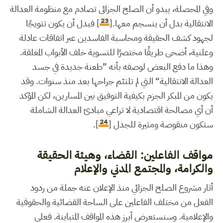
وفي المحصلة، يبدو أن الصلح الجزائي تصادم مع منظومة العدالة
23
الانتقالية بدل أن ينسجم معها.[
] فبدل أن يكون تتويجًا
لجهود كشف الحقيقة ومحاسبة الفاسدين عبر اتفاقات عادلة
وعلنية، أضحى طريقًا مختصرًا للتسوية خلف الأبواب المغلقة.
وهذا ما دفع البعض لوصفه بأنه ”طعنة جديدة في جسد
العدالة الانتقالية“ التي لم تلتئم جراحها بعد منذ سنوات. وقد
يكون من المبكر الجزم بكيفية التوفيق بين المسارين، لكن المؤكد
أن أي مصالحة اقتصادية لا تراعي مبادئ العدالة الشاملة
24
ستكون منقوصة ومثيرة للجدل [
].
مواقف الفاعلين: القضاء، وهيئة الحقيقة
والكرامة، والمجتمع المدني والإعلام
أثار مشروع الصلح الجزائي منذ الإعلان عنه جملة من ردود
الفعل من مختلف الفاعلين على الساحة القضائية والحقوقية
والإعلامية. وسنستعرض أبرز هذه المواقف المتباينة. فعلى