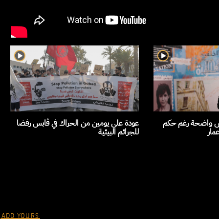
ابس واضحة رغم حكم
عودة على يومين من الحراك في ڤابس رفضا
مار
للجرائم البيئية
ADD YOURS