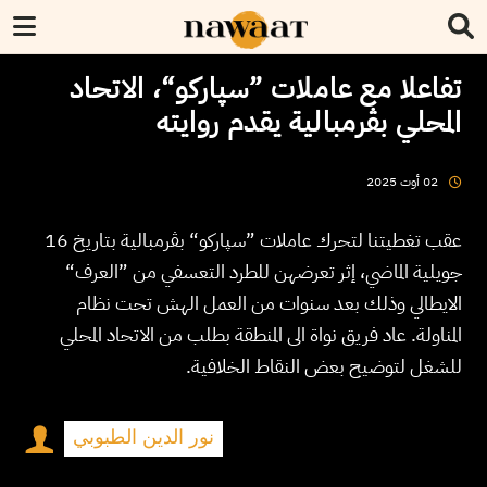
تفاعلا مع عاملات ”سپاركو“، الاتحاد
المحلي بڤرمبالية يقدم روايته
2025
أوت
02
عقب تغطيتنا لتحرك عاملات ”سپاركو“ بڤرمبالية بتاريخ 16
جويلية الماضي، إثر تعرضهن للطرد التعسفي من ”العرف“
الايطالي وذلك بعد سنوات من العمل الهش تحت نظام
المناولة. عاد فريق نواة الى المنطقة بطلب من الاتحاد المحلي
للشغل لتوضيح بعض النقاط الخلافية.
نور الدين الطبوبي