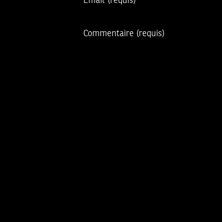
Email
(requis)
Commentaire
(requis)