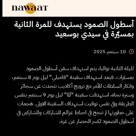
أسطول الصمود يستهدف للمرة الثانية
بمسيّرة في سيدي بوسعيد
2025
سبتمبر
10
لليلة الثانية تواليا، يتم استهداف سفن أسطول الصمود
بمسيّرات. فبعد استهداف سفينة “فاميلي” ليل يوم 8 سبتمبر،
وانكار السلطات للأمر مع ترويج أكاذيب تتحدث عن سجائر
وسترة نجاة، استهدفت سفينة “آلما” ليل يوم 9 سبتمبر بنفس
الطريقة وفي نفس توقيت استهداف السفينة الاولى. هجمات
على خطورتها لم تنجح في احباط عزائم المشاركات والمشاركين في
أسطول الصمود لكسر الحصار عن غزة.