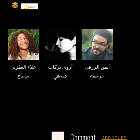
حقوق
أيمن الرزقي
أروى بركات
علاء العڤربي
مراجعة
صحفي
مونتاج
Comment
1
ADD YOURS