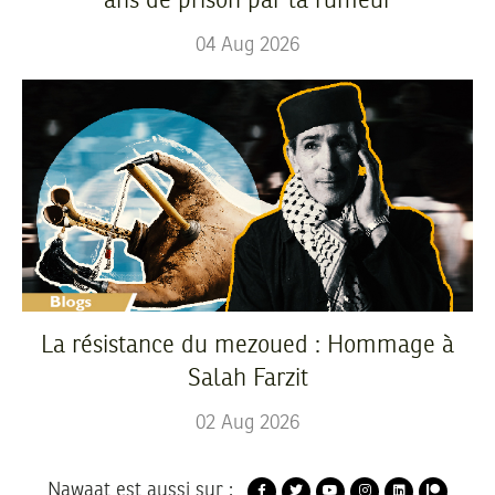
ans de prison par la rumeur
04
Aug
2026
La résistance du mezoued : Hommage à
Salah Farzit
02
Aug
2026
Nawaat est aussi sur :