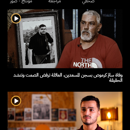
صحفي
مراجعة
مونتاج
- صور
وفاة سالم كرموص بسجن المسعدين، العائلة ترفض الصمت وتنشد
الحقيقة