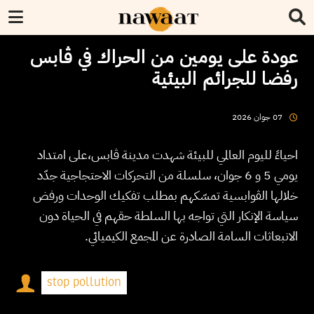
عودة على يومين من الحراك في ڤابس
رفضا للجرائم البيئية
2026
جوان
07
احياءً لليوم العالمي للبيئة شهدت مدينة ڤابس،على امتداد
يومي 5 و 6 جوان، سلسلة من التحركات الاحتجاجية جدّد
خلالها الڤوابسية تمسّكهم بمطلب تفكيك الوحدات ورفض
سياسة الإنكار التي تواجه بها السلطة حقهم في الحياة دون
الانبعاثات السامة الصادرة عن المجمع الكيميائي.
stop pollution