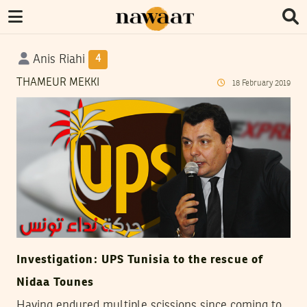
Anis Riahi
4
THAMEUR MEKKI
18
February
2019
Investigation: UPS Tunisia to the rescue of
Nidaa Tounes
Having endured multiple scissions since coming to