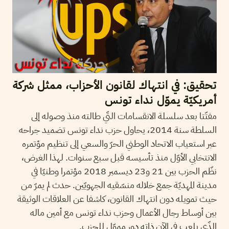
تحقيق: في انتهاك لقانون الأحزاب، ممثل شركة
أمريكيّة يموّل نداء تونس
مفتّتا بعد سلسلة الانقسامات التّي طالته منذ وصوله إلى
السلطة سنة 2014، يحاول حزب نداء تونس تضميد جراحه
عبر استعياب الاتحاد الوطني الحرّ والسعي إلى تنظيم مؤتمره
الانتخابي الأوّل منذ تأسيسه قبل سبع سنوات. لهذا الغرض،
نظّم الحزب بين 21 و23 ديسمبر 2018 مؤتمرا وطنيّا في
مدينة المهديّة جمع خلاله منسّقيه الجهويّين. حدث لم يمرّ من
حيث تمويله دون انتهاك القانون، كاشفا عن العلاقات الوثيقة
بين أوساط رجال الأعمال وحزب نداء تونس مع أمين ماله
الذّي يلعب في الآن ذاته دور مموّل للحزب.