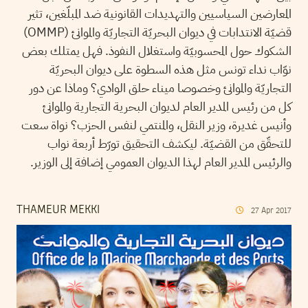
المعارضين السياسيين والتهديدات القانونية ضد المبلّغين، تثير
قضيّة الانتدابات في ديوان البحريّة التجاريّة والموانئ (OMMP)
الشكوك حول المحسوبيّة واستغلال النفوذ. فهل يمتلك بعض
نوّاب نداء تونس مثل هذه السطوة على ديوان البحريّة
التجاريّة والموانئ وخصوصا ميناء حلق الوادي؟ وماذا عن دور
كل من رئيس المدير العام لديوان البحرية التجارية والموانئ
وأنيس غديرة، وزير النقل، والمنتمي لنفس الحزب؟ نواة سعت
للتحقّق من القضيّة. ليكشف التحقيق تورّط أربعة نواب
والرئيس المدير العام لهذا الديوان العمومي إضافة إلى الوزير.
THAMEUR MEKKI
27
Apr
2017