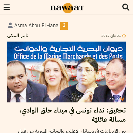
Asma Abou ElHana
2
2017
ماي
01
ثامر المكي
تحقيق: نداء تونس في ميناء حلق الوادي،
مسألة عائليّة
بين الاتهامات في وسائل الإعلام، والوثائق المسربة من قبل