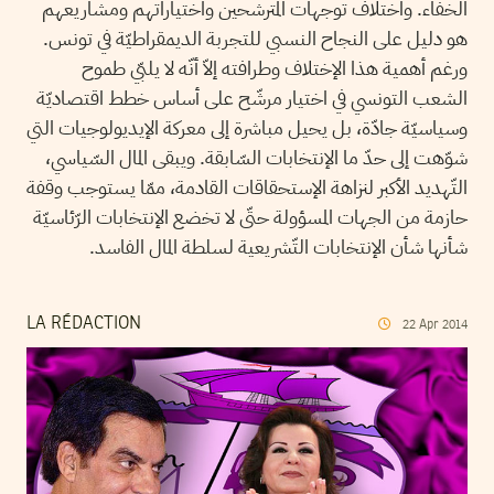
الخفاء. واختلاف توجهات المترشحين واختياراتهم ومشاريعهم
هو دليل على النجاح النسبي للتجربة الديمقراطيّة في تونس.
ورغم أهمية هذا الإختلاف وطرافته إلاّ أنّه لا يلبّي طموح
الشعب التونسي في اختيار مرشّح على أساس خطط اقتصاديّة
وسياسيّة جادّة، بل يحيل مباشرة إلى معركة الإيديولوجيات التي
شوّهت إلى حدّ ما الإنتخابات السّابقة. ويبقى المال السّياسي،
التّهديد الأكبر لنزاهة الإستحقاقات القادمة، ممّا يستوجب وقفة
حازمة من الجهات المسؤولة حتّى لا تخضع الإنتخابات الرّئاسيّة
شأنها شأن الإنتخابات التّشريعية لسلطة المال الفاسد.
LA RÉDACTION
22
Apr
2014