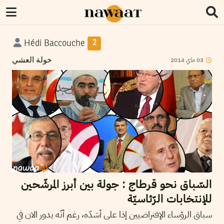
Hédi Baccouche
2
2014
ماي
03
خولة العشي
السّباق نحو قرطاج : جولة بين أبرز المرشّحين
للإنتخابات الرّئاسيّة
سباق الرؤساء الإفتراضيين إذا على أشدّه، رغم أنّه يدور الان في