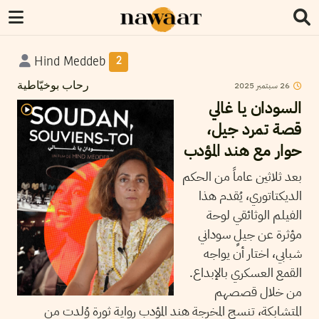
Hind Meddeb
2
2025
سبتمبر
26
رحاب بوخيّاطية
السودان يا غالي
قصة تمرد جيل،
حوار مع هند المؤدب
بعد ثلاثين عاماً من الحكم
الديكتاتوري، يُقدم هذا
الفيلم الوثائقي لوحة
مؤثرة عن جيلٍ سوداني
شبابي، اختار أن يواجه
القمع العسكري بالإبداع.
من خلال قصصهم
المتشابكة، تنسج المخرجة هند المؤدب رواية ثورة وُلدت من